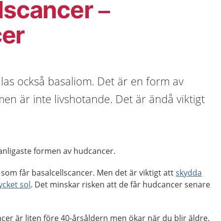
lscancer –
er
llas också basaliom. Det är en form av
n är inte livshotande. Det är ändå viktigt
vanligaste formen av hudcancer.
som får basalcellscancer. Men det är viktigt att
skydda
ycket sol
. Det minskar risken att de får hudcancer senare
ncer är liten före 40-årsåldern men ökar när du blir äldre.