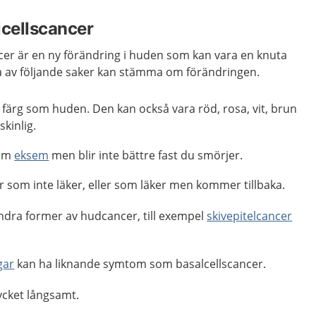
cellscancer
er är en ny förändring i huden som kan vara en knuta
lera av följande saker kan stämma om förändringen.
ärg som huden. Den kan också vara röd, rosa, vit, brun
kinlig.
 om
eksem
men blir inte bättre fast du smörjer.
r som inte läker, eller som läker men kommer tillbaka.
dra former av hudcancer, till exempel
skivepitelcancer
gar
kan ha liknande symtom som basalcellscancer.
ycket långsamt.