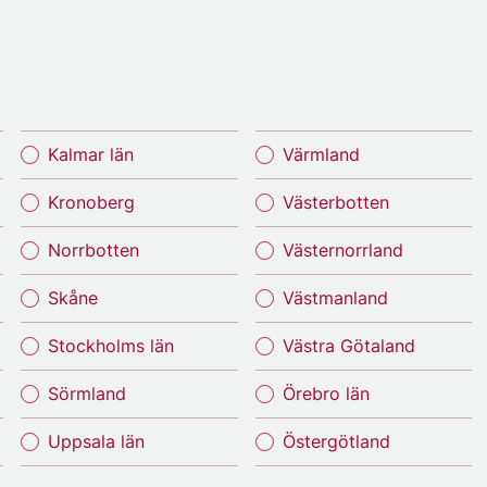
Kalmar län
Värmland
Kronoberg
Västerbotten
Norrbotten
Västernorrland
Skåne
Västmanland
Stockholms län
Västra Götaland
Sörmland
Örebro län
Uppsala län
Östergötland