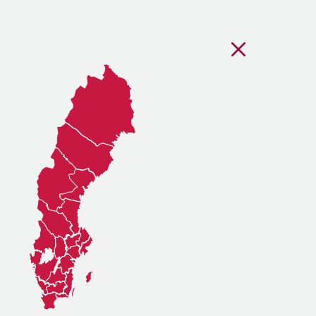
Stäng regionsvälj