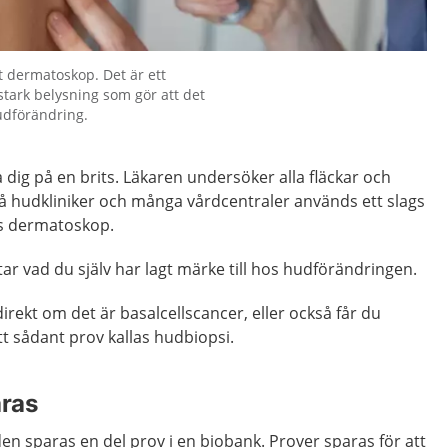
t dermatoskop. Det är ett
stark belysning som gör att det
hudförändring.
a dig på en brits. Läkaren undersöker alla fläckar och
å hudkliniker och många vårdcentraler används ett slags
as dermatoskop.
ttar vad du själv har lagt märke till hos hudförändringen.
irekt om det är basalcellscancer, eller också får du
t sådant prov kallas hudbiopsi.
aras
en sparas en del prov i en biobank. Prover sparas för att