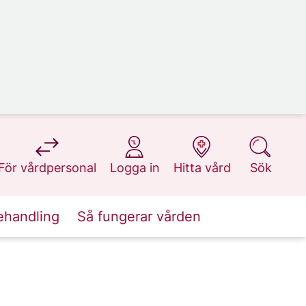
på 1177.se
på 1177.se
på 1177.se
på 1177.se
För vårdpersonal
Logga in
Hitta vård
Sök
ehandling
Så fungerar vården