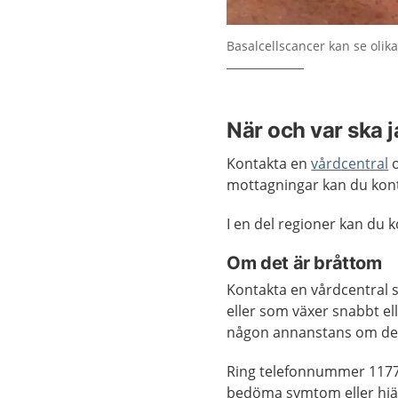
Förstora bilden
Basalcellscancer kan se olika
När och var ska 
Kontakta en
vårdcentral
o
mottagningar kan du kon
I en del regioner kan du
Om det är bråttom
Kontakta en vårdcentral 
eller som växer snabbt el
någon annanstans om det 
Ring telefonnummer 1177
bedöma symtom eller hjäl