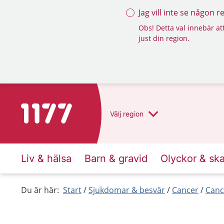
Jag vill inte se någon 
Obs! Detta val innebär att
just din region.
Till startsidan för 1177
Välj
region
Liv & hälsa
Barn & gravid
Olyckor & sk
Du är här:
Start
Sjukdomar & besvär
Cancer
Canc