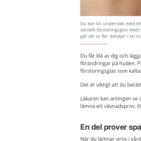
Förstora bilden
Du kan bli undersökt med et
särskilt förstoringsglas med 
går att se fler detaljer i en 
Du får klä av dig och lägg
förändringar på huden. P
förstoringsglas som kall
Det är viktigt att du berä
Läkaren kan antingen se d
lämna ett vävnadsprov. Et
En del prover sp
När du lämnar prov i vård