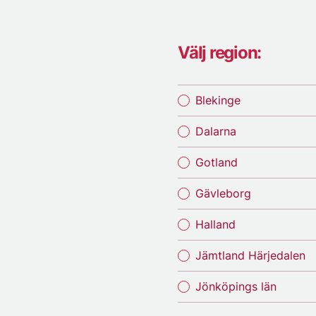
Välj region:
Blekinge
Dalarna
Gotland
Gävleborg
Halland
Jämtland Härjedalen
Jönköpings län