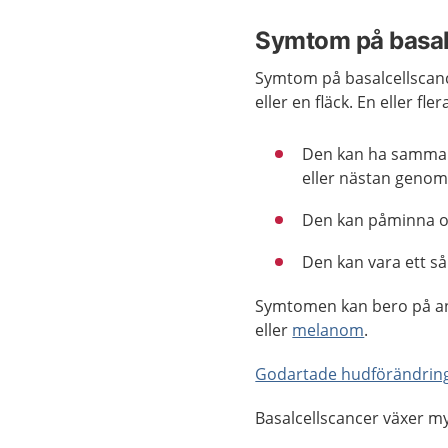
Symtom på basal
Symtom på basalcellscanc
eller en fläck. En eller f
Den kan ha samma f
eller nästan genoms
Den kan påminna
Den kan vara ett så
Symtomen kan bero på an
eller
melanom
.
Godartade hudförändrin
Basalcellscancer växer m