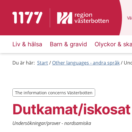
To start page for 1177
Du
Väl
Liv & hälsa
Barn & gravid
Olyckor & sk
Du är här:
Start
Other languages - andra språk
Und
The information concerns Västerbotten
The information concerns Västerbotten
Dutkamat/iskosat
Undersökningar/prover - nordsamiska