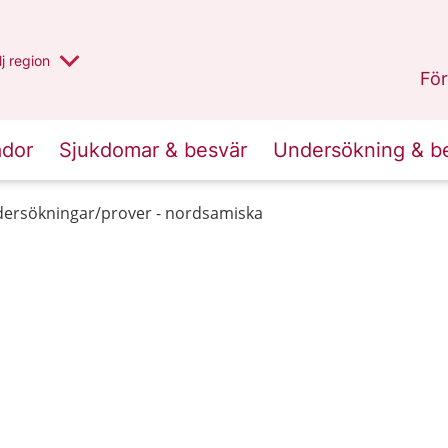
 har valt region
j
en annan
region
Västerbotten
.
För
ador
Sjukdomar & besvär
Undersökning & b
ersökningar/prover - nordsamiska