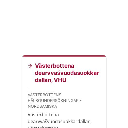
Västerbottena
dearvvašvuođasuokkar
dallan, VHU
VÄSTERBOTTENS
HÄLSOUNDERSÖKNINGAR -
NORDSAMISKA
Västerbottena
dearvvašvuođasuokkardallan,