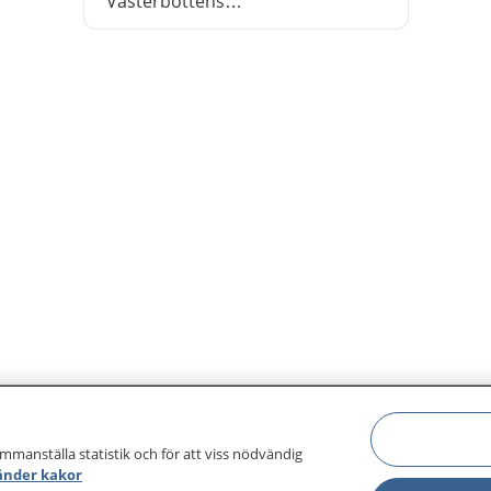
Västerbottens
hälsoundersökningar, VHU,
fállojuvvo dutnje guhte orut
soames leana gielddain. Don
guhte šattat 40, 50 dahje 60
jahkásaš bovdejuvvot guovtti
guossástallamiidda. Vuosttaš lea
dearvvašvuođasuokkardallan ja
nubbi lea individualalaš
dearvvašvuođa ságastallan.
ammanställa statistik och för att viss nödvändig
änder kakor