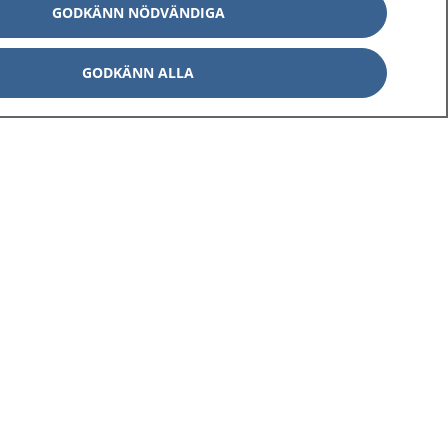
GODKÄNN NÖDVÄNDIGA
GODKÄNN ALLA
Om 1177
Kontakt
E-tjänster
Press
Aktuellt
Digital tillgänglighet
Inställningar för kakor
av personuppgifter
Hantering av kakor