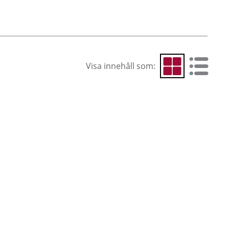
Visa innehåll som:
Visa som rutnät
Visa som 
Cur