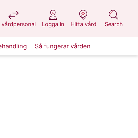
at 1177.se
at 1177.se
at 1177.se
at 1177.se
 vårdpersonal
Logga in
Hitta vård
Search
ehandling
Så fungerar vården