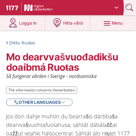
Du har valt region
Västerbotten
.
To start page for 1177
at 1177.se
at 1177.se
Menu
Logga in
Hitta vård
Dikšu Ruoŧas
Mo dearvvašvuođadikšu
doaibmá Ruoŧas
Så fungerar vården i Sverige - nordsamiska
The information concerns Västerbotten
The information concerns Västerbotten
OTHER LANGUAGES
Jos don dahje muhtin du bearrašis dárbbaša
dearvvašvuohtafuolahusa, sáhtát dábálaččat
oažžut veahki hälsocentral. Sáhtát álo riŋget 1177