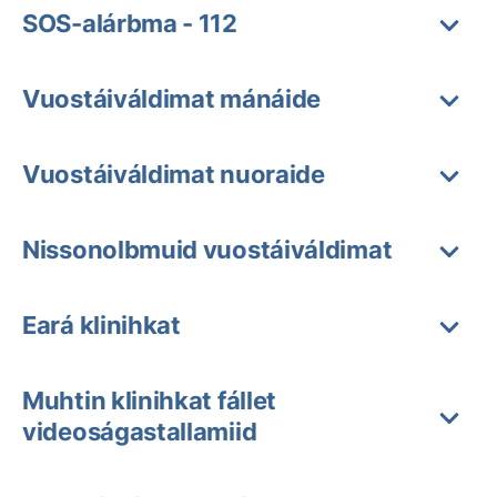
SOS-alárbma - 112
Vuostáiváldimat mánáide
Vuostáiváldimat nuoraide
Nissonolbmuid vuostáiváldimat
Eará klinihkat
Muhtin klinihkat fállet
videoságastallamiid