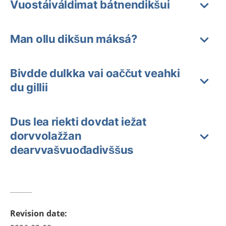
Vuostáiváldimat bátnendikšui
Man ollu dikšun máksá?
Bivdde dulkka vai oaččut veahki
du gillii
Dus lea riekti dovdat iežat
dorvvolažžan
dearvvašvuođadivššus
Revision date
: