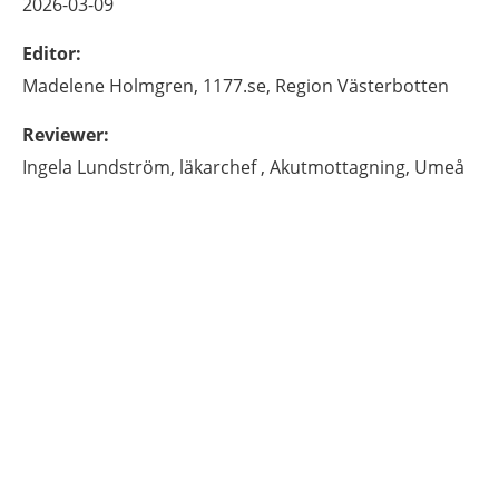
2026-03-09
Editor
:
Madelene
Holmgren,
1177.se, Region Västerbotten
Reviewer
:
Ingela
Lundström,
läkarchef ,
Akutmottagning,
Umeå