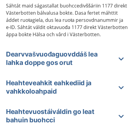
Sáhtát maid ságastallat buohccedivššáriin 1177 direkt
Västerbotten bálvalusa bokte. Dasa fertet máhttit
áddet ruoŧagiela, dus lea ruoŧa persovdnanummir ja
e-ID. Sáhtát váldit oktavuođa 1177 direkt Västerbotten
áppa bokte Hälsa och vård i Västerbotten.
Dearvvašvuođaguovddáš lea
lahka doppe gos orut
Heahteveahkit eahkediid ja
vahkkoloahpaid
Heahtevuostáiváldin go leat
bahuin buohcci