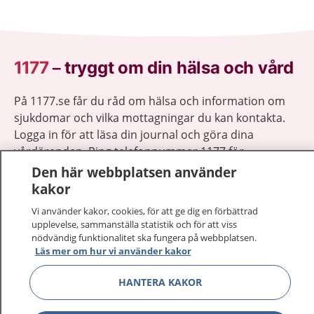
1177
–
tryggt om din hälsa och vård
På 1177.se får du råd om hälsa och information om
sjukdomar och vilka mottagningar du kan kontakta.
Logga in för att läsa din journal och göra dina
vårdärenden. Ring telefonnummer 1177 för
sjukvårdsrådgivning dygnet runt.
Den här webbplatsen använder
1177 ger dig råd när du vill må bättre.
kakor
Vi använder kakor, cookies, för att ge dig en förbättrad
upplevelse, sammanställa statistik och för att viss
nödvändig funktionalitet ska fungera på webbplatsen.
Läs mer om hur vi använder kakor
Show co
1177 på flera språk
HANTERA KAKOR
Show co