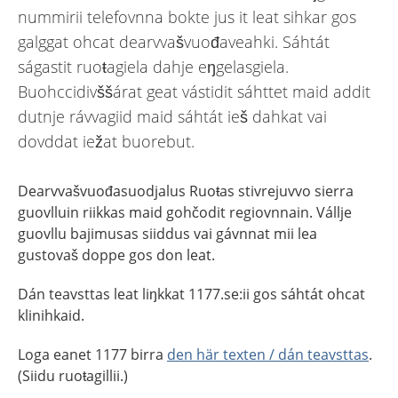
nummirii telefovnna bokte jus it leat sihkar gos
galggat ohcat dearvvašvuođaveahki. Sáhtát
ságastit ruoŧagiela dahje eŋgelasgiela.
Buohccidivššárat geat vástidit sáhttet maid addit
dutnje rávvagiid maid sáhtát ieš dahkat vai
dovddat iežat buorebut.
Dearvvašvuođasuodjalus Ruoŧas stivrejuvvo sierra
guovlluin riikkas maid gohčodit regiovnnain. Vállje
guovllu bajimusas siiddus vai gávnnat mii lea
gustovaš doppe gos don leat.
Dán teavsttas leat liŋkkat 1177.se:ii gos sáhtát ohcat
klinihkaid.
Loga eanet 1177 birra
den här texten / dán teavsttas
.
(Siidu ruoŧagillii.)