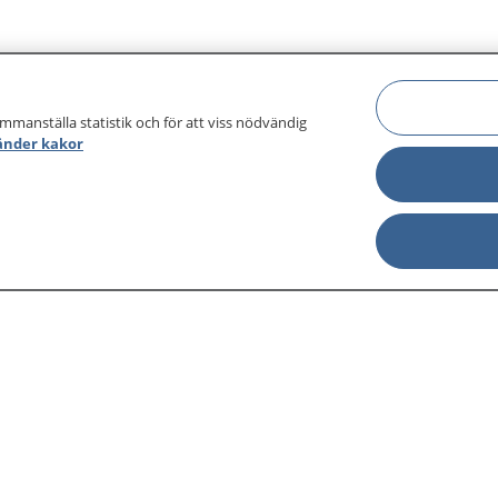
ammanställa statistik och för att viss nödvändig
änder kakor
sjukdomar och
Other languages
sa din journal
Lättläst svenska
 för