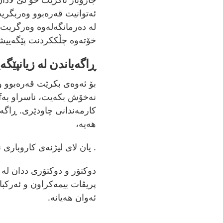
ئەتوانیت قەرەبوو وەربگری
لە دەرمانگەلەوە وەرگریت 
خۆتەوە چڵککردنت پێگەییشت
ڕاگەیاندن لە زیانپێگە
بۆ ئەوەی بکرێت قەرەبوو وە
کارمەندانی چاودێری. ڕاگە
هەیە،
. یان لای لیژنەی کاروبار
دوکتۆر و دوکتۆری ددان لە کە
پریڤات بیمەکراون و ئەرکبا
ئەوان هەیانە.