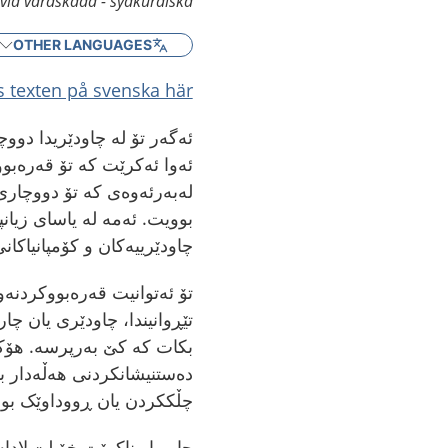
 vid vårdskada - sydkurdiska
OTHER LANGUAGES
s texten på svenska här
ئەگەر تۆ لە چاودێریدا دوو
ئەوا ئەکرێت کە تۆ قەرەبو
لەبەرئەوەی کە تۆ دووچاری
بوویت. ئەمە لە یاسای زیان
چاودێرییەکان و کۆمپانیاکا
تۆ ئەتوانیت قەرەبووکردنەو
تێڕوانیندا، چاودێری یان چ
بکات کە کێ بەرپرسە. هۆکا
دەستنیشانکردنی هەڵەدار ب
چڵککردن یان ڕووداوێک بو
جاروبار ناکرێت خۆ لێ لادان