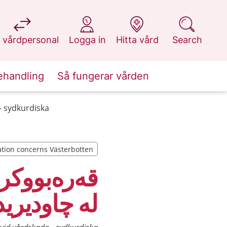
at 1177.se
at 1177.se
at 1177.se
at 1177.se
 vårdpersonal
Logga in
Hitta vård
Search
ehandling
Så fungerar vården
- sydkurdiska
tion concerns Västerbotten
tion concerns Västerbotten
قەرەبووکرد
لە چاودیرید