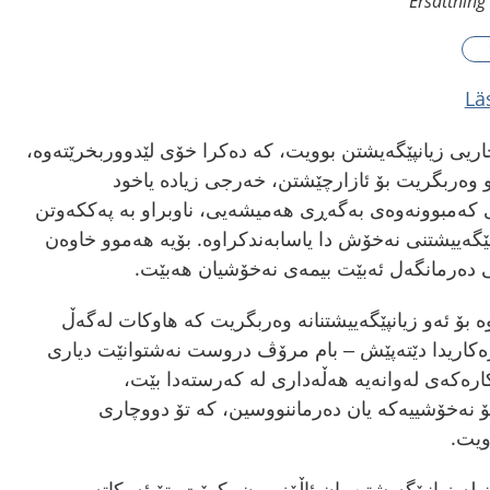
Ersättning
Lä
چاریی زیانپێگەیشتن بوویت، کە دەکرا خۆی لێدووربخرێتەوە،
و وەربگریت بۆ ئازارچێشتن، خەرجی زیادە یاخود
 کەمبوونەوەی بەگەڕی هەمیشەیی، ناوبراو بە پەککەوتن
پێگەییشتنی نەخۆش دا یاسابەندکراوە. بۆیە هەموو خاوەن
نی دەرمانگەل ئەبێت بیمەی نەخۆشیان هەبێت.
ە بۆ ئەو زیانپێگەییشتنانە وەربگریت کە هاوکات لەگەڵ
ارەکاریدا دێتەپێش – بام مرۆڤ دروست نەشتوانێت دیاری
رەکەی لەوانەیە هەڵەداری لە کەرستەدا بێت،
ۆ نەخۆشییەکە یان دەرماننووسین، کە تۆ دووچاری
ویت.
 لە زیانپێگەیشتن یان ئاڵۆزبوون بکرێت. تۆ ئەوکاتە