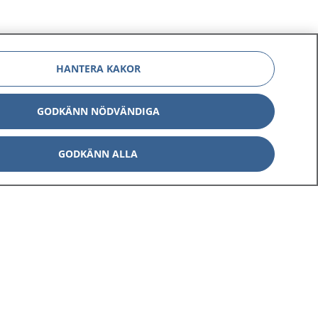
HANTERA KAKOR
GODKÄNN NÖDVÄNDIGA
Om 1177
Kontakt
GODKÄNN ALLA
E-tjänster
Press
Aktuellt
Digital tillgänglighet