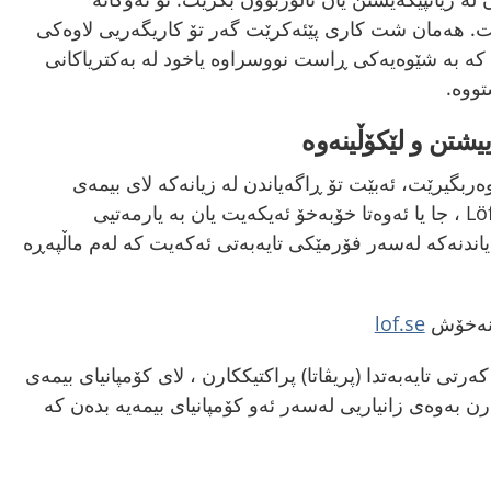
ت. هەمان شت کاری پێئەکرێت گەر تۆ کاریگەریی لاوەکی
کە بە شێوەیەکی ڕاست نووسراوە یاخود لە بەکتریاکانی
ووە.
ییشتن و لێکۆڵینەوە
ربگیرێت، ئەبێت تۆ ڕاگەیاندن لە زیانەکە لای بیمەی
نەخۆش بکەیت، ناسراو بەLöf ، جا یا ئەوەتا خۆبەخۆ ئەیکەیت یان بە یارمەتیی
یاندنەکە لەسەر فۆرمێکی تایەبەتی ئەکەیت کە لەم ماڵپەڕە
ی نەخۆش
lof.se
رتی تایەبەتدا (پریڤاتا) پراکتیککارن ، لای کۆمپانیای بیمەی
رن بەوەی زانیاریی لەسەر ئەو کۆمپانیای بیمەیە بدەن کە