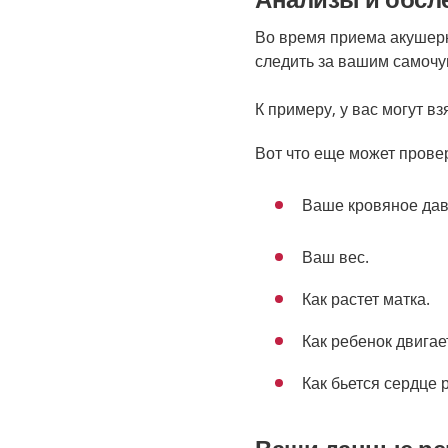
Во время приема акушерк
следить за вашим самочу
К примеру, у вас могут вз
Вот что еще может прове
Ваше кровяное дав
Ваш вес.
Как растет матка.
Как ребенок двигае
Как бьется сердце 