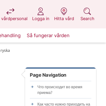
at 1177.se
at 1177.se
at 1177.se
at 1177.se
 vårdpersonal
Logga in
Hitta vård
Search
ehandling
Så fungerar vården
 ryska
Page Navigation
Что происходит во время
приема?
Как часто нужно приходить на