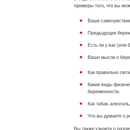
примеры того, что вы мо
Ваше самочувствие
Предыдущие береме
Есть ли у вас (или
Ваши мысли о бер
Как
правильно пита
Какие виды физиче
беременности.
Как
табак,
алкоголь
Что вы думаете о 
Вы также узнаете о разл