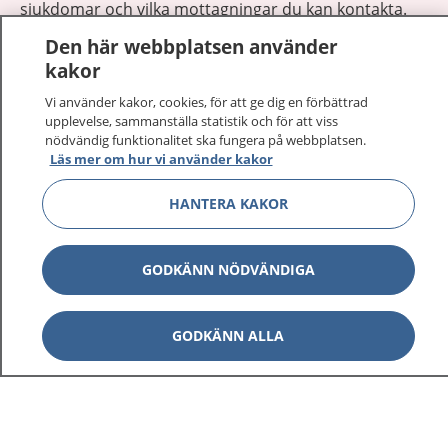
sjukdomar och vilka mottagningar du kan kontakta.
Logga in för att läsa din journal och göra dina
Den här webbplatsen använder
vårdärenden. Ring telefonnummer 1177 för
kakor
sjukvårdsrådgivning dygnet runt.
Vi använder kakor, cookies, för att ge dig en förbättrad
1177 ger dig råd när du vill må bättre.
upplevelse, sammanställa statistik och för att viss
nödvändig funktionalitet ska fungera på webbplatsen.
Läs mer om hur vi använder kakor
HANTERA KAKOR
Show co
1177 på flera språk
GODKÄNN NÖDVÄNDIGA
Show co
Om 1177
GODKÄNN ALLA
Show co
Kontakt
Behandling av personuppgifter