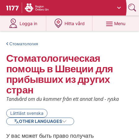
Du har valt region
Örebro län
.
To start page for 1177
at 1177.se
at 1177.se
Menu
Logga in
Hitta vård
Стоматология
Стоматологическая
помощь в Швеции для
прибывших из других
стран
Tandvård om du kommer från ett annat land - ryska
Lättläst svenska
OTHER LANGUAGES
У вас может быть право получать