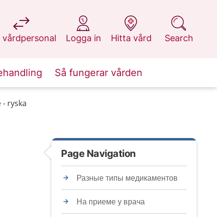
at 1177.se
at 1177.se
at 1177.se
at 1177.se
 vårdpersonal
Logga in
Hitta vård
Search
ehandling
Så fungerar vården
 - ryska
Page Navigation
Разные типы медикаментов
На приеме у врача