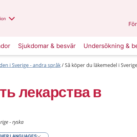
valt region
annan
ion
Örebro län
.
För
ador
Sjukdomar & besvär
Undersökning & b
den i Sverige - andra språk
Så köper du läkemedel i Sverige
ть лекарства в
rige - ryska
HER LANGUAGES