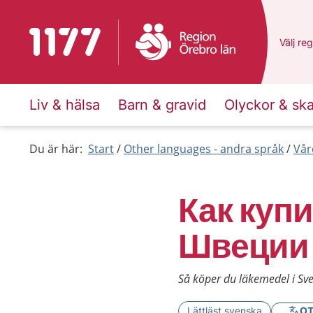
To start page for 1177
Du har 
Välj
en 
reg
Liv & hälsa
Barn & gravid
Olyckor & sk
Du är här:
Start
Other languages - andra språk
Vår
Как купи
Швеции
Så köper du läkemedel i Sve
Lättläst svenska
OT