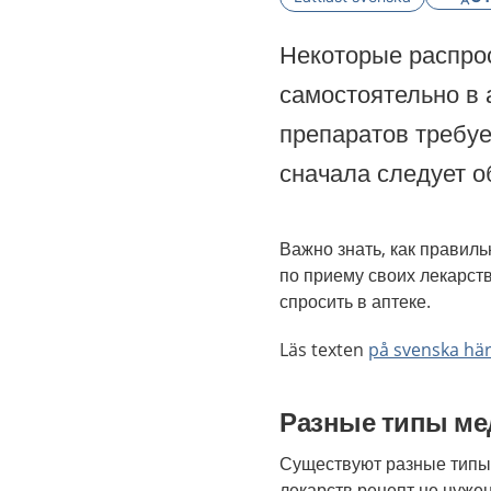
Некоторые распро
самостоятельно в 
препаратов требуе
сначала следует о
Важно знать, как правиль
по приему своих лекарст
спросить в аптеке.
Läs texten
på svenska hä
Разные типы ме
Существуют разные типы 
лекарств рецепт не нужен