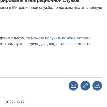
трированы в Миграционной службе
ованы
в
Миграционной службе, то должны платить полную
едским языком,
то можете получить помощь устного
 что вам нужен переводчик, когда записываетесь на
Share with a friend
Copy link
Pri
2022-10-17