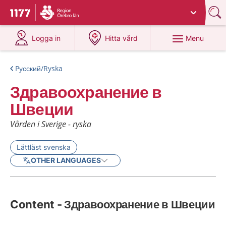
Du har valt region
Örebro län
.
To start page for 1177
at 1177.se
at 1177.se
Menu
Logga in
Hitta vård
Pусский/Ryska
Здравоохранение в
Швеции
Vården i Sverige - ryska
Lättläst svenska
OTHER LANGUAGES
Content - Здравоохранение в Швеции