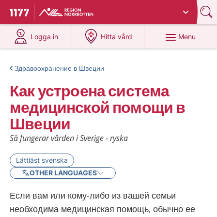
Du har valt region
Norrbotten
.
To start page for 1177
at 1177.se
at 1177.se
Menu
Logga in
Hitta vård
Здравоохранение в Швеции
Как устроена система
медицинской помощи в
Швеции
Så fungerar vården i Sverige - ryska
Lättläst svenska
OTHER LANGUAGES
Если вам или кому-либо из вашей семьи
необходима медицинская помощь, обычно ее