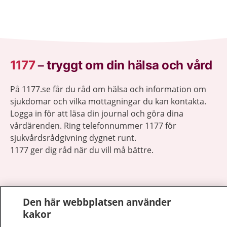
1177
–
tryggt om din hälsa och vård
På 1177.se får du råd om hälsa och information om
sjukdomar och vilka mottagningar du kan kontakta.
Logga in för att läsa din journal och göra dina
vårdärenden. Ring telefonnummer 1177 för
sjukvårdsrådgivning dygnet runt.
1177 ger dig råd när du vill må bättre.
Den här webbplatsen använder
kakor
Show co
1177 på flera språk