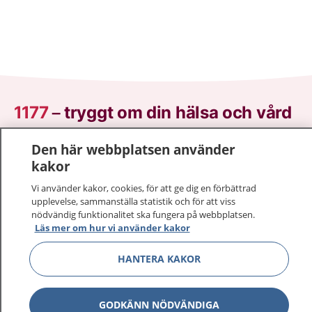
1177
–
tryggt om din hälsa och vård
På 1177.se får du råd om hälsa och information om
Den här webbplatsen använder
sjukdomar och vilka mottagningar du kan kontakta.
kakor
Logga in för att läsa din journal och göra dina
Vi använder kakor, cookies, för att ge dig en förbättrad
vårdärenden. Ring telefonnummer 1177 för
upplevelse, sammanställa statistik och för att viss
sjukvårdsrådgivning dygnet runt.
nödvändig funktionalitet ska fungera på webbplatsen.
Läs mer om hur vi använder kakor
1177 ger dig råd när du vill må bättre.
HANTERA KAKOR
GODKÄNN NÖDVÄNDIGA