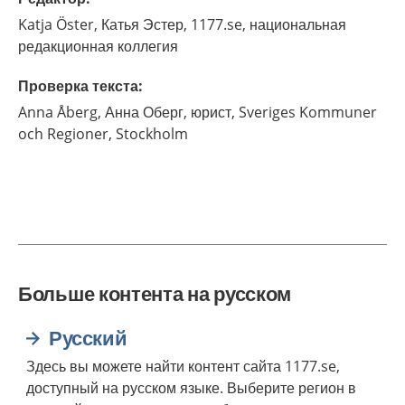
Katja
Öster,
Катья Эстер, 1177.se, национальная
редакционная коллегия
Проверка текста
:
Anna
Åberg,
Анна Оберг, юрист, Sveriges Kommuner
och Regioner,
Stockholm
Больше контента на русском
Русский
Здесь вы можете найти контент сайта 1177.se,
доступный на русском языке. Выберите регион в