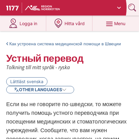
Du har valt region
Norrbotten
.
To start page for 1177
at 1177.se
at 1177.se
Menu
Logga in
Hitta vård
Как устроена система медицинской помощи в Швеции
Устный перевод
Tolkning till mitt språk - ryska
Lättläst svenska
OTHER LANGUAGES
Если вы не говорите по-шведски, то можете
получить помощь устного переводчика при
посещении медицинских и стоматологических
учреждений. Сообщите, что вам нужен
переводчик, когда записываетесь на прием.