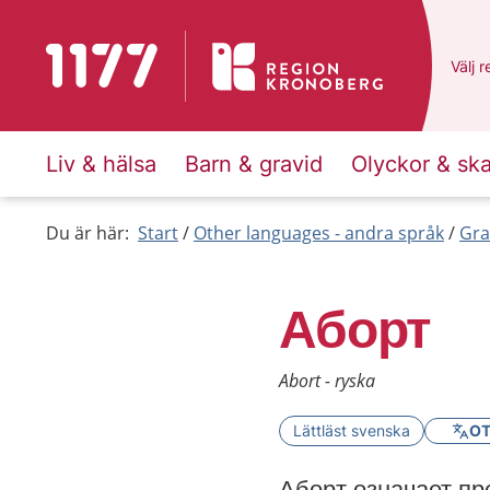
To start page for 1177
Du ha
Välj
e
r
Liv & hälsa
Barn & gravid
Olyckor & sk
Du är här:
Start
Other languages - andra språk
Gra
Аборт
Abort - ryska
Lättläst svenska
OT
Аборт означает п