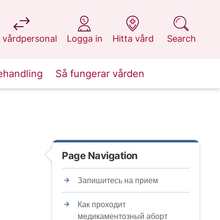
at 1177.se
at 1177.se
at 1177.se
at 1177.se
 vårdpersonal
Logga in
Hitta vård
Search
ehandling
Så fungerar vården
Page Navigation
Запишитесь на прием
Как проходит
медикаментозный аборт