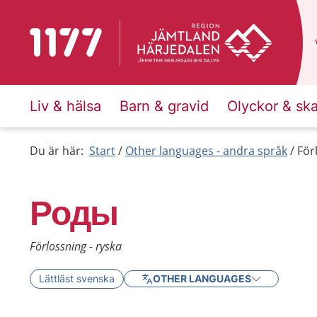
To start page for 1177
Liv & hälsa
Barn & gravid
Olyckor & sk
Du är här:
Start
Other languages - andra språk
För
Роды
Förlossning - ryska
Lättläst svenska
OTHER LANGUAGES