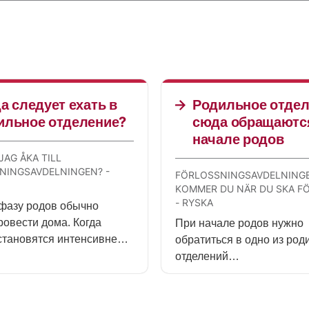
а следует ехать в
Родильное отдел
ильное отделение?
сюда обращаютс
начале родов
JAG ÅKA TILL
NINGSAVDELNINGEN? -
FÖRLOSSNINGSAVDELNINGE
KOMMER DU NÄR DU SKA F
- RYSKA
фазу родов обычно
овести дома. Когда
При начале родов нужно
становятся интенсивнее и
обратиться в одно из ро
тся чаще, возможно,
отделений
время ехать в родильное
(förlossningsavdelning). 
ие больницы.
встретит и осмотрит акуш
(barnmorska). Вам предо