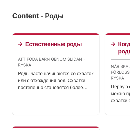
Content - Роды
Естественные роды
Когд
род
ATT FÖDA BARN GENOM SLIDAN -
RYSKA
NÄR SKA 
FÖRLOSS
Роды часто начинаются со схваток
RYSKA
или с отхождения вод. Схватки
Первую 
постепенно становятся более
можно пр
продолжительными и возникают
схватки 
чаще. Роды заканчиваются тем,
появляю
что роженица тужится и
пришло 
выталкивает ребенка через
отделен
влагалище. Весь процесс может
занять от нескольких часов до