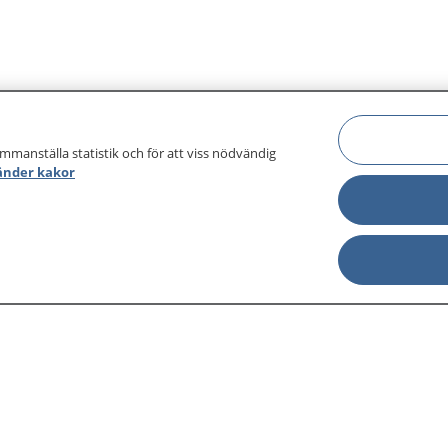
ammanställa statistik och för att viss nödvändig
änder kakor
sjukdomar och
Other languages
sa din journal
Lättläst svenska
 för