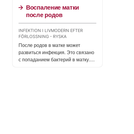
нескольких суток.
Воспаление матки
после родов
INFEKTION I LIVMODERN EFTER
FÖRLOSSNING - RYSKA
После родов в матке может
развиться инфекция. Это связано
с попаданием бактерий в матку.
Обратитесь в медицинское
учреждение, чтобы получить
лечение.