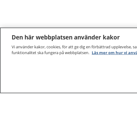
Den här webbplatsen använder kakor
Vi använder kakor, cookies, för att ge dig en förbättrad upplevelse, s
funktionalitet ska fungera på webbplatsen.
Läs mer om hur vi anv
1177
–
tryggt om din hälsa och vård
På 1177.se får du råd om hälsa och information om 
vilka mottagningar du kan kontakta. Logga in för att lä
och göra dina vårdärenden. Ring telefonnummer 1177
sjukvårdsrådgivning dygnet runt.
1177 ger dig råd när du vill må bättre.