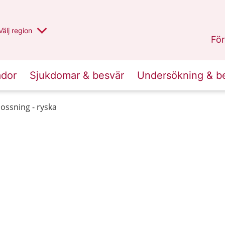
Du har valt region
Välj
en annan
region
Jämtland Härjedalen
.
För
ador
Sjukdomar & besvär
Undersökning & b
lossning - ryska