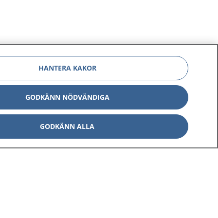
HANTERA KAKOR
GODKÄNN NÖDVÄNDIGA
GODKÄNN ALLA
Om 1177
Kontakt
E-tjänster
Press
Aktuellt
Digital tillgänglighet