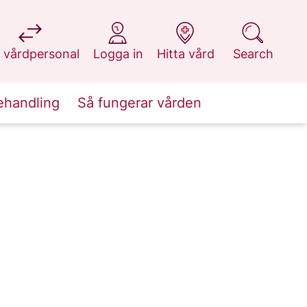
at 1177.se
at 1177.se
at 1177.se
at 1177.se
 vårdpersonal
Logga in
Hitta vård
Search
ehandling
Så fungerar vården