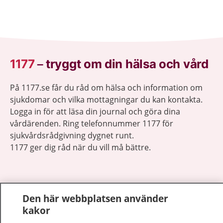
1177
–
tryggt om din hälsa och vård
På 1177.se får du råd om hälsa och information om
sjukdomar och vilka mottagningar du kan kontakta.
Logga in för att läsa din journal och göra dina
vårdärenden. Ring telefonnummer 1177 för
sjukvårdsrådgivning dygnet runt.
1177 ger dig råd när du vill må bättre.
Den här webbplatsen använder
kakor
Show co
1177 på flera språk