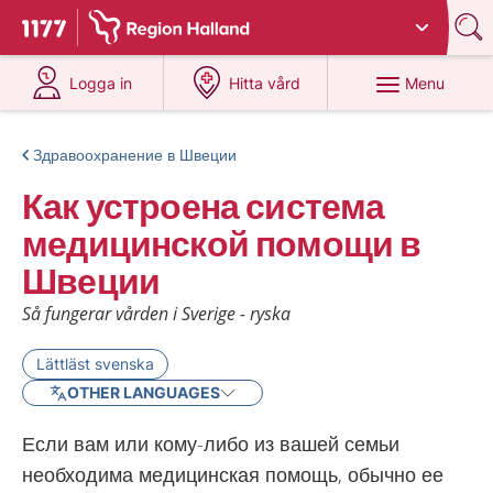
Du har valt region
Halland
.
To start page for 1177
at 1177.se
at 1177.se
Menu
Logga in
Hitta vård
Здравоохранение в Швеции
Как устроена система
медицинской помощи в
Швеции
Så fungerar vården i Sverige - ryska
Lättläst svenska
OTHER LANGUAGES
Если вам или кому-либо из вашей семьи
необходима медицинская помощь, обычно ее