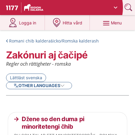
Du har valt region
Dalarna
.
To start page for 1177
at 1177.se
at 1177.se
Menu
Logga in
Hitta vård
Romani chib kalderašicko/Romska kalderash
Zakónuri aj čačipé
Regler och rättigheter - romska
Lättläst svenska
OTHER LANGUAGES
Current articles
Džene so den duma pi
minoritetengi čhib