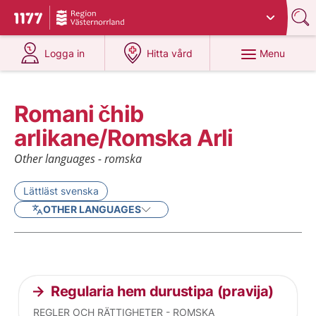
Du har valt region
Västernorrland
.
To start page for 1177
at 1177.se
at 1177.se
Menu
Logga in
Hitta vård
Romani čhib
arlikane/Romska Arli
Other languages - romska
Lättläst svenska
OTHER LANGUAGES
Current articles
Regularia hem durustipa (pravija)
REGLER OCH RÄTTIGHETER - ROMSKA