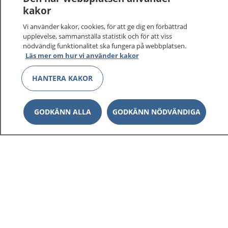
kakor
Vi använder kakor, cookies, för att ge dig en förbättrad
upplevelse, sammanställa statistik och för att viss
nödvändig funktionalitet ska fungera på webbplatsen.
Läs mer om hur vi använder kakor
1177
–
tryggt om din hälsa och vård
HANTERA KAKOR
På 1177.se får du råd om hälsa och information om
sjukdomar och vilka mottagningar du kan kontakta.
Logga in för att läsa din journal och göra dina
GODKÄNN ALLA
GODKÄNN NÖDVÄNDIGA
vårdärenden. Ring telefonnummer 1177 för
sjukvårdsrådgivning dygnet runt.
1177 ger dig råd när du vill må bättre.
Show co
1177 på flera språk