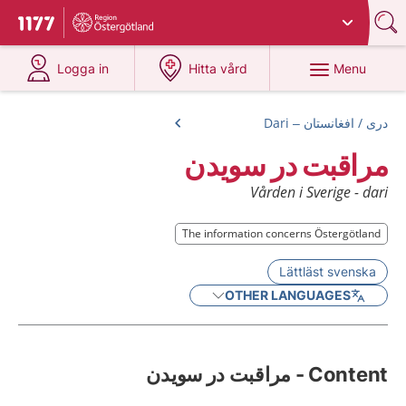
Du har valt region
Östergötland
.
To start page for 1177
at 1177.se
at 1177.se
Menu
Logga in
Hitta vård
درى / افغانستان – Dari
مراقبت در سویدن
Vården i Sverige - dari
The information concerns Östergötland
The information concerns Östergötland
Lättläst svenska
OTHER LANGUAGES
Content - مراقبت در سویدن