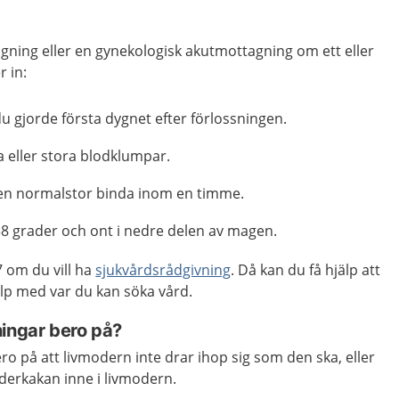
gning eller en gynekologisk akutmottagning om ett eller
 in:
u gjorde första dygnet efter förlossningen.
eller stora blodklumpar.
en normalstor binda inom en timme.
38 grader och ont i nedre delen av magen.
 om du vill ha
sjukvårdsrådgivning
. Då kan du få hjälp att
p med var du kan söka vård.
ningar bero på?
ro på att livmodern inte drar ihop sig som den ska, eller
oderkakan inne i livmodern.