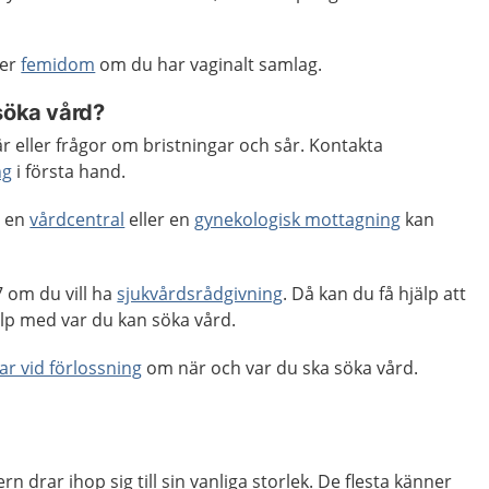
ler
femidom
om du har vaginalt samlag.
söka vård?
 eller frågor om bristningar och sår. Kontakta
ng
i första hand.
, en
vårdcentral
eller en
gynekologisk mottagning
kan
 om du vill ha
sjukvårdsrådgivning
. Då kan du få hjälp att
p med var du kan söka vård.
ar vid förlossning
om när och var du ska söka vård.
rn drar ihop sig till sin vanliga storlek. De flesta känner