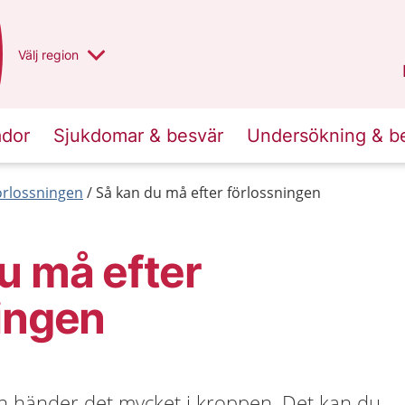
Du har valt region
Välj
en annan
region
Norrbotten
.
ador
Sjukdomar & besvär
Undersökning & b
förlossningen
Så kan du må efter förlossningen
u må efter
ingen
rn händer det mycket i kroppen. Det kan du