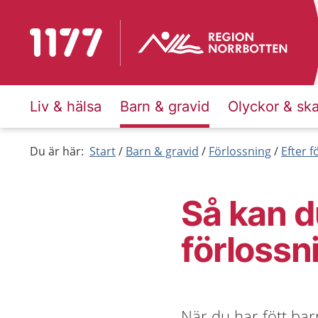
Till startsidan för 1177
Liv & hälsa
Barn & gravid
Olyckor & sk
Du är här:
Start
Barn & gravid
Förlossning
Efter 
Så kan d
förlossn
När du har fött ba