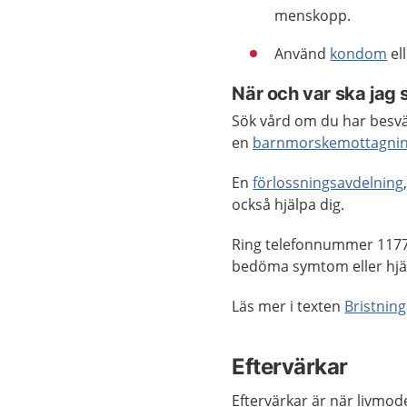
menskopp.
Använd
kondom
el
När och var ska jag 
Sök vård om du har besvär
en
barnmorskemottagni
En
förlossningsavdelning
också hjälpa dig.
Ring telefonnummer 1177
bedöma symtom eller hjäl
Läs mer i texten
Bristning
Eftervärkar
Eftervärkar är när livmode