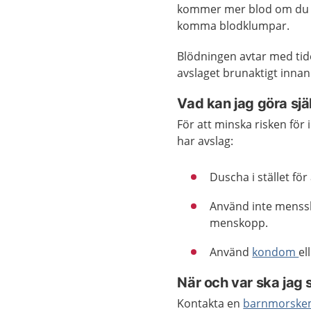
kommer mer blod om du ha
komma blodklumpar.
Blödningen avtar med tide
avslaget brunaktigt innan d
Vad kan jag göra sjä
För att minska risken för 
har avslag:
Duscha i stället för
Använd inte menssk
menskopp.
Använd
kondom
el
När och var ska jag 
Kontakta en
barnmorske