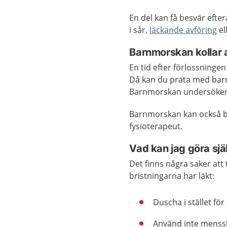
En del kan få besvär efter
i sår,
läckande avföring
el
Barnmorskan kollar a
En tid efter förlossninge
Då kan du prata med barn
Barnmorskan undersöker 
Barnmorskan kan också b
fysioterapeut.
Vad kan jag göra sjä
Det finns några saker att 
bristningarna har läkt:
Duscha i stället för
Använd inte menssk