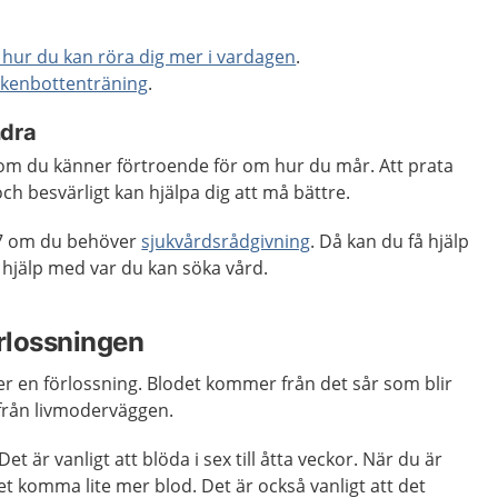
å hur du kan röra dig mer i vardagen
.
kenbottenträning
.
ndra
m du känner förtroende för om hur du mår. Att prata
h besvärligt kan hjälpa dig att må bättre.
7 om du behöver
sjukvårdsrådgivning
. Då kan du få hjälp
hjälp med var du kan söka vård.
örlossningen
ter en förlossning. Blodet kommer från det sår som blir
från livmoderväggen.
et är vanligt att blöda i sex till åtta veckor. När du är
et komma lite mer blod. Det är också vanligt att det