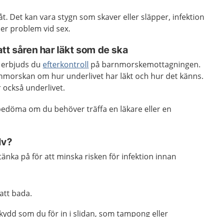
åt. Det kan vara stygn som skaver eller släpper, infektion
ler problem vid sex.
tt såren har läkt som de ska
n erbjuds du
efterkontroll
på barnmorskemottagningen.
morskan om hur underlivet har läkt och hur det känns.
också underlivet.
edöma om du behöver träffa en läkare eller en
lv?
tänka på för att minska risken för infektion innan
 att bada.
ydd som du för in i slidan, som tampong eller