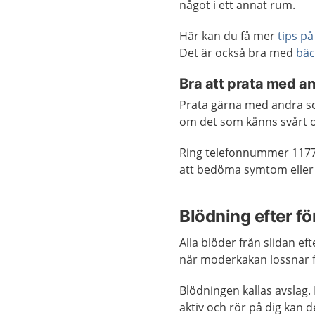
något i ett annat rum.
Här kan du få mer
tips p
Det är också bra med
bäc
Bra att prata med a
Prata gärna med andra so
om det som känns svårt oc
Ring telefonnummer 117
att bedöma symtom eller 
Blödning efter f
Alla blöder från slidan ef
när moderkakan lossnar 
Blödningen kallas avslag. D
aktiv och rör på dig kan d