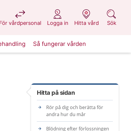
på 1177.se
på 1177.se
på 1177.se
på 1177.se
För vårdpersonal
Logga in
Hitta vård
Sök
ehandling
Så fungerar vården
Hitta på sidan
Rör på dig och berätta för
andra hur du mår
Blödning efter förlossningen