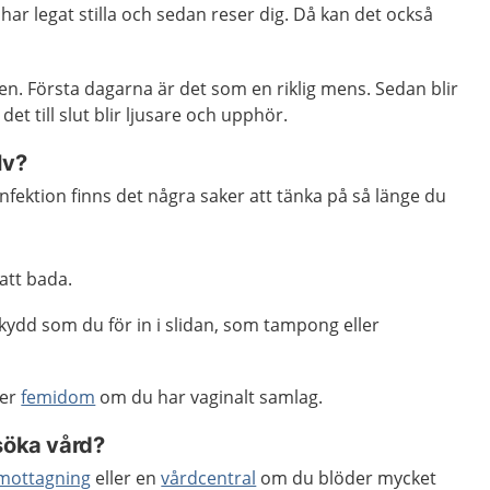
r legat stilla och sedan reser dig. Då kan det också
n. Första dagarna är det som en riklig mens. Sedan blir
et till slut blir ljusare och upphör.
lv?
infektion finns det några saker att tänka på så länge du
 att bada.
ydd som du för in i slidan, som tampong eller
ler
femidom
om du har vaginalt samlag.
söka vård?
mottagning
eller en
vårdcentral
om du blöder mycket