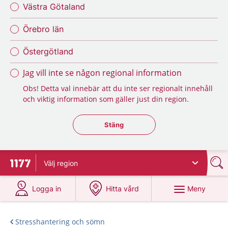
Västra Götaland
Örebro län
Östergötland
Jag vill inte se någon regional information
Obs! Detta val innebär att du inte ser regionalt innehåll
och viktig information som gäller just din region.
Stäng regionsväljaren
Stäng
Välj
region
Till startsidan för 1177
på 1177.se
på 1177.se
Meny
Logga in
Hitta vård
Stresshantering och sömn