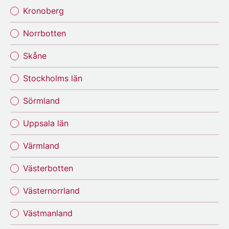
Kronoberg
Norrbotten
Skåne
Stockholms län
Sörmland
Uppsala län
Värmland
Västerbotten
Västernorrland
Västmanland