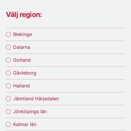
Välj region:
Blekinge
Dalarna
Gotland
Gävleborg
Halland
Jämtland Härjedalen
Jönköpings län
Kalmar län