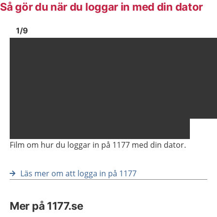
Så gör du när du loggar in med din dator
Bild
1
Bild
1
1
/
9
Visa föregående bild
Vis
Film om hur du loggar in på 1177 med din dator.
Läs mer om att logga in på 1177
Mer på 1177.se