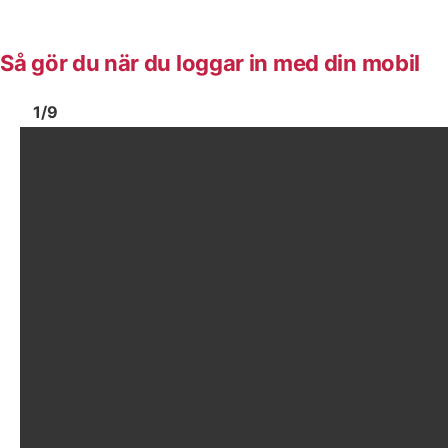
Så gör du när du loggar in med din mobil
Bild
1
Bild
1
1
/
9
Visa föregående bild
Vis