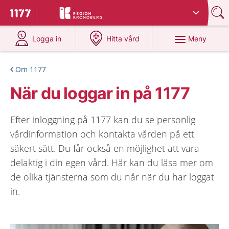
Du har valt region
Kronoberg
.
Till startsidan för 1177
på 1177.se
på 1177.se
Meny
Logga in
Hitta vård
Om 1177
När du loggar in på 1177
Efter inloggning på 1177 kan du se personlig
vårdinformation och kontakta vården på ett
säkert sätt. Du får också en möjlighet att vara
delaktig i din egen vård. Här kan du läsa mer om
de olika tjänsterna som du når när du har loggat
in.