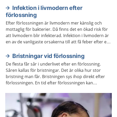
Infektion i livmodern efter
förlossning
Efter förlossningen är livmodern mer känslig och
mottaglig för bakterier. Då finns det en ökad risk för
att livmodern blir infekterad. Infektion i livmodern är
en av de vanligaste orsakerna till att få feber efter en
förlossning.
Bristningar vid förlossning
De flesta får sår i underlivet efter en förlossning.
Såren kallas för bristningar. Det är olika hur stor
bristning man får. Bristningen sys ihop direkt efter
förlossningen. En tid efter förlossningen kan
bristningen göra ont och underlivet kan kännas
svullet. Sök vård om dina besvär inte går över.