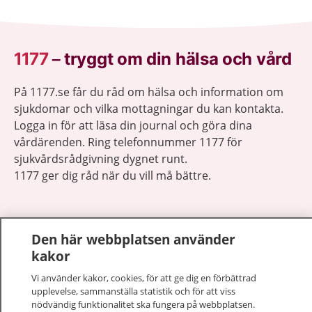
1177
–
tryggt om din hälsa och vård
På 1177.se får du råd om hälsa och information om
sjukdomar och vilka mottagningar du kan kontakta.
Logga in för att läsa din journal och göra dina
vårdärenden. Ring telefonnummer 1177 för
sjukvårdsrådgivning dygnet runt.
1177 ger dig råd när du vill må bättre.
Den här webbplatsen använder
kakor
Visa inn
1177 på flera språk
Vi använder kakor, cookies, för att ge dig en förbättrad
upplevelse, sammanställa statistik och för att viss
Visa inn
nödvändig funktionalitet ska fungera på webbplatsen.
Om 1177