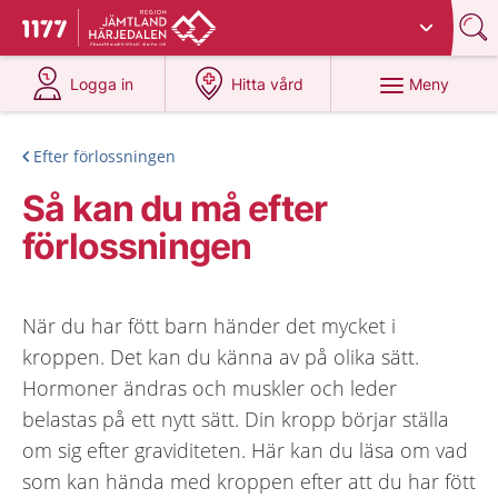
Du har valt region
Jämtland Härjedalen
.
Till startsidan för 1177
på 1177.se
på 1177.se
Meny
Logga in
Hitta vård
Efter förlossningen
Så kan du må efter
förlossningen
När du har fött barn händer det mycket i
kroppen. Det kan du känna av på olika sätt.
Hormoner ändras och muskler och leder
belastas på ett nytt sätt. Din kropp börjar ställa
om sig efter graviditeten. Här kan du läsa om vad
som kan hända med kroppen efter att du har fött