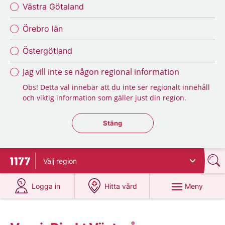
Västra Götaland
Örebro län
Östergötland
Jag vill inte se någon regional information
Obs! Detta val innebär att du inte ser regionalt innehåll
och viktig information som gäller just din region.
Stäng regionsväljaren
Stäng
Välj
region
Till startsidan för 1177
på 1177.se
på 1177.se
Meny
Logga in
Hitta vård