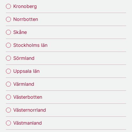
Kronoberg
Norrbotten
Skåne
Stockholms län
Sörmland
Uppsala län
Värmland
Västerbotten
Västernorrland
Västmanland