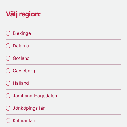
Välj region:
Blekinge
Dalarna
Gotland
Gävleborg
Halland
Jämtland Härjedalen
Jönköpings län
Kalmar län