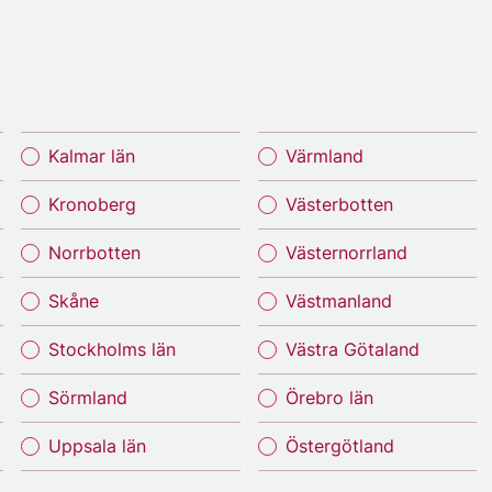
Kalmar län
Värmland
Kronoberg
Västerbotten
Norrbotten
Västernorrland
Skåne
Västmanland
Stockholms län
Västra Götaland
Sörmland
Örebro län
Uppsala län
Östergötland