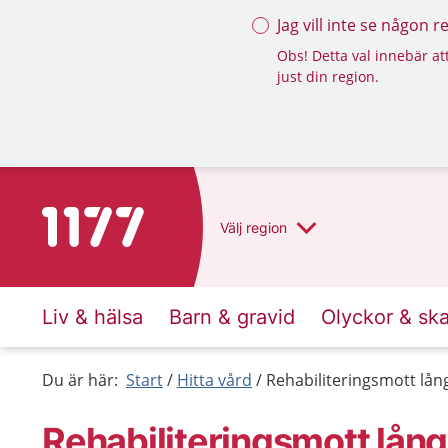
Jag vill inte se någon 
Obs! Detta val innebär att
just din region.
Till startsidan för 1177
Välj
region
Liv & hälsa
Barn & gravid
Olyckor & sk
Du är här:
Start
Hitta vård
Rehabiliteringsmott lå
Rehabiliteringsmott lån