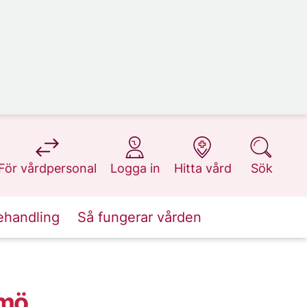
på 1177.se
på 1177.se
på 1177.se
på 1177.se
För vårdpersonal
Logga in
Hitta vård
Sök
ehandling
Så fungerar vården
lmö