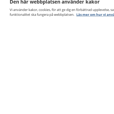
Den här webbplatsen använder kakor
Vi använder kakor, cookies, för att ge dig en förbättrad upplevelse, s
funktionalitet ska fungera på webbplatsen.
Läs mer om hur vi anv
1177
–
tryggt om din hälsa och vård