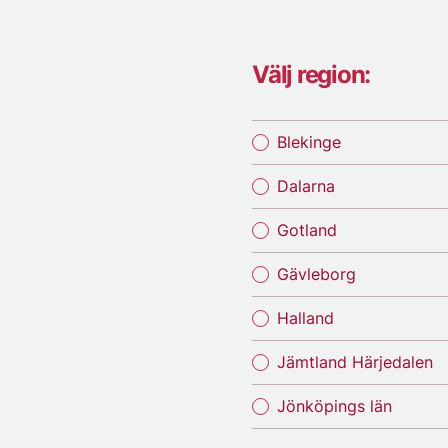
Välj region:
Blekinge
Dalarna
Gotland
Gävleborg
Halland
Jämtland Härjedalen
Jönköpings län