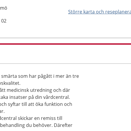
almö
Större karta och reseplaner
 02
g smärta som har pågått i mer än tre
skvalitet.
ått medicinsk utredning och där
aka insatser på din vårdcentral.
h syftar till att öka funktion och
ar.
entral skickar en remiss till
 behandling du behöver. Därefter