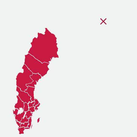
Stäng regionsvälj