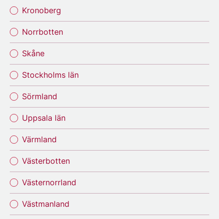
Kronoberg
Norrbotten
Skåne
Stockholms län
Sörmland
Uppsala län
Värmland
Västerbotten
Västernorrland
Västmanland