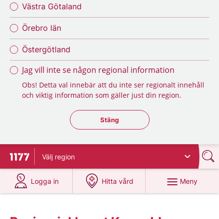
Västra Götaland
Örebro län
Östergötland
Jag vill inte se någon regional information
Obs! Detta val innebär att du inte ser regionalt innehåll
och viktig information som gäller just din region.
Stäng regionsväljaren
Stäng
Välj
region
Till startsidan för 1177
på 1177.se
på 1177.se
Meny
Logga in
Hitta vård