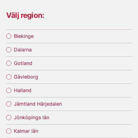
Välj region:
Blekinge
Dalarna
Gotland
Gävleborg
Halland
Jämtland Härjedalen
Jönköpings län
Kalmar län