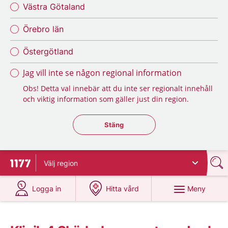
Västra Götaland
Örebro län
Östergötland
Jag vill inte se någon regional information
Obs! Detta val innebär att du inte ser regionalt innehåll
och viktig information som gäller just din region.
Stäng regionsväljaren
Stäng
Välj
region
Till startsidan för 1177
på 1177.se
på 1177.se
Meny
Logga in
Hitta vård