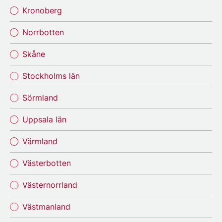
Kronoberg
Norrbotten
Skåne
Stockholms län
Sörmland
Uppsala län
Värmland
Västerbotten
Västernorrland
Västmanland