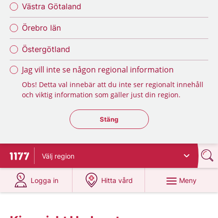
Västra Götaland
Örebro län
Östergötland
Jag vill inte se någon regional information
Obs! Detta val innebär att du inte ser regionalt innehåll
och viktig information som gäller just din region.
Stäng regionsväljaren
Stäng
Välj
region
Till startsidan för 1177
på 1177.se
på 1177.se
Meny
Logga in
Hitta vård