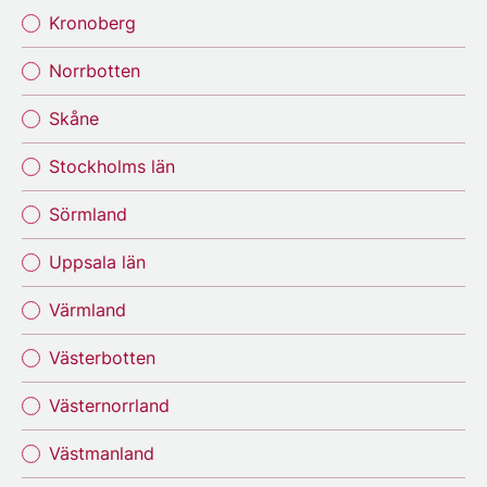
Kronoberg
Norrbotten
Skåne
Stockholms län
Sörmland
Uppsala län
Värmland
Västerbotten
Västernorrland
Västmanland