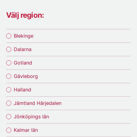
Välj region:
Blekinge
Dalarna
Gotland
Gävleborg
Halland
Jämtland Härjedalen
Jönköpings län
Kalmar län