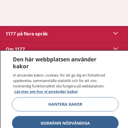
Visa inn
1177 på flera språk
Visa inn
Om 1177
Den här webbplatsen använder
Visa inn
Kontakt
kakor
Vi använder kakor, cookies, för att ge dig en förbättrad
upplevelse, sammanställa statistik och för att viss
Behandling av personuppgifter
nödvändig funktionalitet ska fungera på webbplatsen.
Läs mer om hur vi använder kakor
Hantering av kakor
HANTERA KAKOR
Inställningar för kakor
GODKÄNN NÖDVÄNDIGA