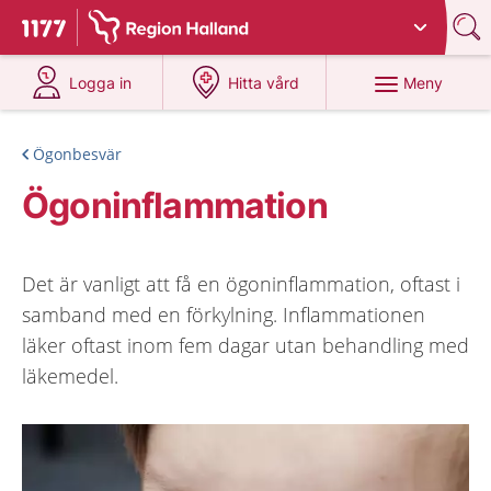
Du har valt region
Halland
.
Till startsidan för 1177
på 1177.se
på 1177.se
Meny
Logga in
Hitta vård
Ögonbesvär
Ögoninflammation
Det är vanligt att få en ögoninflammation, oftast i
samband med en förkylning. Inflammationen
läker oftast inom fem dagar utan behandling med
läkemedel.