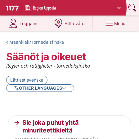
Du har valt region
Uppsala län
.
To start page for 1177
at 1177.se
at 1177.se
Menu
Logga in
Hitta vård
Meänkieli/Tornedalsfinska
Säänöt ja oikeuet
Regler och rättigheter - tornedalsfinska
Lättläst svenska
OTHER LANGUAGES
Current articles
Sie joka puhut yhtä
minuriteettikieltä