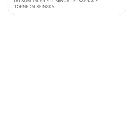
DU SOM TALAR ETT MINORITETSSPRÅK -
TORNEDALSFINSKA