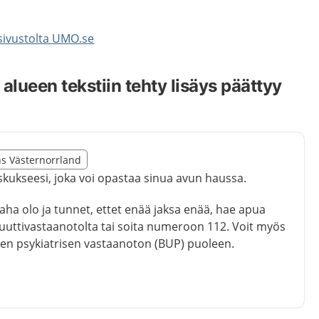
 sivustolta UMO.se
alueen tekstiin tehty lisäys päättyy
illägget från region Västernorrland
ns Västernorrland
egion Västernorrland
skukseesi, joka voi opastaa sinua avun haussa.
 paha olo ja tunnet, ettet enää jaksa enää, hae apua
uuttivastaanotolta tai soita numeroon 112. Voit myös
ten psykiatrisen vastaanoton (BUP) puoleen.