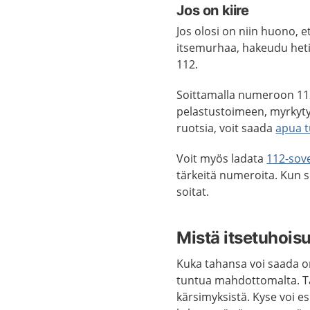
Jos on kiire
Jos olosi on niin huono, e
itsemurhaa, hakeudu het
112.
Soittamalla numeroon 112 
pelastustoimeen, myrkyty
ruotsia, voit saada
apua t
Voit myös ladata
112-sov
tärkeitä numeroita. Kun s
soitat.
Mistä itsetuhois
Kuka tahansa voi saada ong
tuntua mahdottomalta. Tä
kärsimyksistä. Kyse voi e