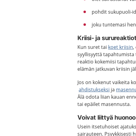
pohdit sukupuoli-id
joku tuntemasi hen
Kriisi- ja surureaktio
Kun suret tai
koet kriisin
,
syyllisyyttä tapahtumista
reaktio kokemiisi tapahtum
elämän jatkuvan kriisin jä
Jos on kokenut vaikeita k
ahdistukseksi
ja
masennu
Älä odota liian kauan enne
tai epäilet masennusta.
Voivat liittyä huon
Usein itsetuhoiset ajatuks
sairauteen. Psyykkisesti h