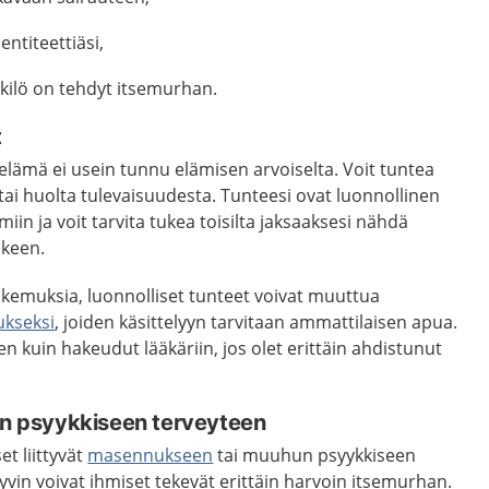
entiteettiäsi,
kilö on tehdyt itsemurhan.
t
 elämä ei usein tunnu elämisen arvoiselta. Voit tuntea
 tai huolta tulevaisuudesta. Tunteesi ovat luonnollinen
iin ja voit tarvita tukea toisilta jaksaaksesi nähdä
lkeen.
okemuksia, luonnolliset tunteet voivat muuttua
kseksi
, joiden käsittelyyn tarvitaan ammattilaisen apua.
n kuin hakeudut lääkäriin, jos olet erittäin ahdistunut
oon psyykkiseen terveyteen
et liittyvät
masennukseen
tai muuhun psyykkiseen
yvin voivat ihmiset tekevät erittäin harvoin itsemurhan.