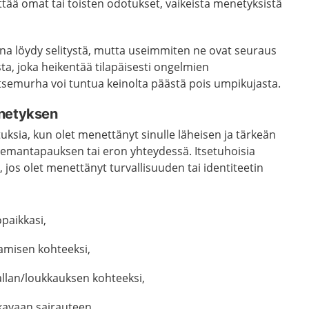
ää omat tai toisten odotukset, vaikeista menetyksistä
aina löydy selitystä, mutta useimmiten ne ovat seuraus
ta, joka heikentää tilapäisesti ongelmien
 itsemurha voi tuntua keinolta päästä pois umpikujasta.
enetyksen
uksia, kun olet menettänyt sinulle läheisen ja tärkeän
olemantapauksen tai eron yhteydessä. Itsetuhoisia
 jos olet menettänyt turvallisuuden tai identiteetin
paikkasi,
aamisen kohteeksi,
allan/loukkauksen kohteeksi,
kavaan sairauteen,