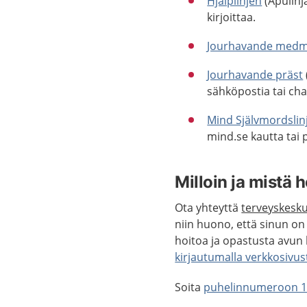
Hjälplinjen
(Apulinja
kirjoittaa.
Jourhavande medm
Jourhavande präst
sähköpostia tai cha
Mind Självmordslin
mind.se kautta tai
Milloin ja mistä 
Ota yhteyttä
terveyskesk
niin huono, että sinun on 
hoitoa ja opastusta avun
kirjautumalla verkkosivus
Soita
puhelinnumeroon 