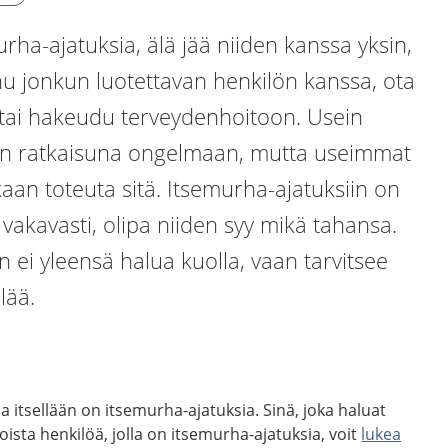
urha-ajatuksia, älä jää niiden kanssa yksin,
u jonkun luotettavan henkilön kanssa, ota
n tai hakeudu terveydenhoitoon. Usein
än ratkaisuna ongelmaan, mutta useimmat
kaan toteuta sitä. Itsemurha-ajatuksiin on
vakavasti, olipa niiden syy mikä tahansa.
ei yleensä halua kuolla, vaan tarvitsee
lää.
lla itsellään on itsemurha-ajatuksia. Sinä, joka haluat
toista henkilöä, jolla on itsemurha-ajatuksia, voit
lukea