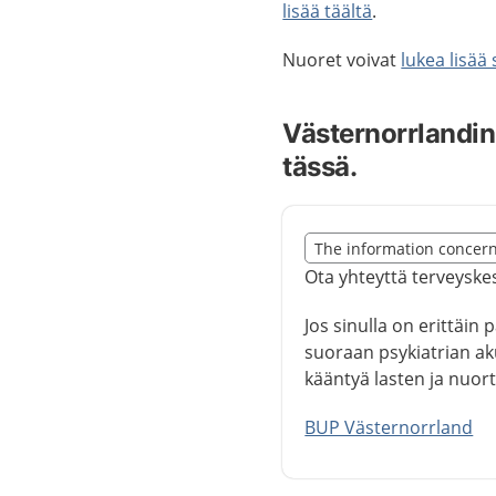
lisää täältä
.
Nuoret voivat
lukea lisää
Västernorrlandin 
tässä.
Slut på det regionala t
The information concer
Nedan innehåll gäller r
Ota yhteyttä terveyske
Jos sinulla on erittäin
suoraan psykiatrian ak
kääntyä lasten ja nuor
BUP Västernorrland