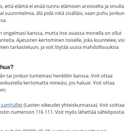
lo, että elämä ei enää tunnu elämisen arvoiselta ja sinulla
tai suunnitelmia, älä pidä niitä sisälläsi, vaan puhu jonkun
ssa.
in ongelmasi kanssa, mutta itse asiassa monella on ollut
unteita. Ajatusten kertominen toiselle, joka kuuntelee, voi
ien tarkasteluun, ja voit löytää uusia mahdollisuuksia
uhua?
än tai jonkun tuntemasi henkilön kanssa. Voit ottaa
keskustella kertomatta nimeäsi, jos haluat. Voit ottaa
hin:
i samhället
(Lasten oikeudet yhteiskunnassa). Voit soittaa
viestin numeroon 116 111. Voit myös lähettää sähköpostia