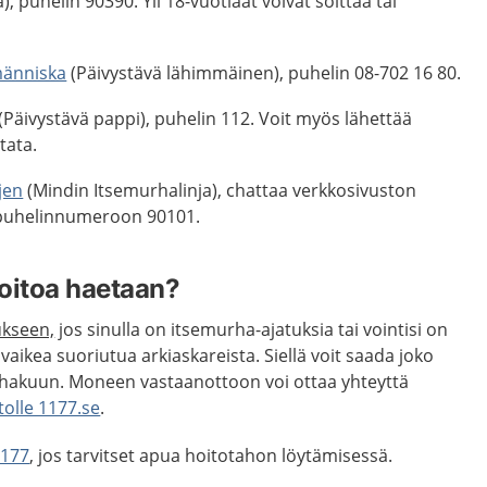
), puhelin 90390. Yli 18-vuotiaat voivat soittaa tai
änniska
(Päivystävä lähimmäinen), puhelin 08-702 16 80.
(Päivystävä pappi), puhelin 112. Voit myös lähettää
tata.
jen
(Mindin Itsemurhalinja), chattaa verkkosivuston
 puhelinnumeroon 90101.
hoitoa haetaan?
ukseen,
jos sinulla on itsemurha-ajatuksia tai vointisi on
vaikea suoriutua arkiaskareista. Siellä voit saada joko
 hakuun. Moneen vastaanottoon voi ottaa yhteyttä
tolle 1177.se
.
1177
, jos tarvitset apua hoitotahon löytämisessä.