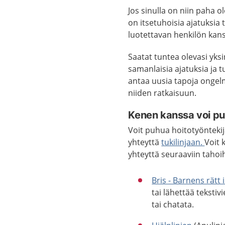
Jos sinulla on niin paha o
on itsetuhoisia ajatuksia 
luotettavan henkilön kan
Saatat tuntea olevasi yks
samanlaisia ajatuksia ja t
antaa uusia tapoja ongelm
niiden ratkaisuun.
Kenen kanssa voi p
Voit puhua hoitotyöntekij
yhteyttä
tukilinjaan.
Voit 
yhteyttä seuraaviin tahoi
Bris - Barnens rätt 
tai lähettää teksti
tai chatata.