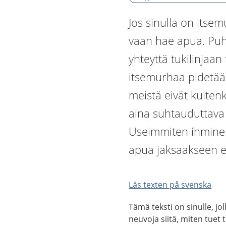
Jos sinulla on itsem
vaan hae apua. Puh
yhteyttä tukilinjaa
itsemurhaa pidetä
meistä eivät kuiten
aina suhtauduttava 
Useimmiten ihminen 
apua jaksaakseen e
Läs texten på svenska
Tämä teksti on sinulle, jo
neuvoja siitä, miten tuet 