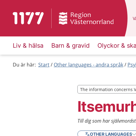
To start page for 1177
D
Vä
Liv & hälsa
Barn & gravid
Olyckor & sk
Du är här:
Start
Other languages - andra språk
Psy
The information concerns 
The information concerns 
Itsemurh
Till dig som har självmordst
OTHER LANGUAGES