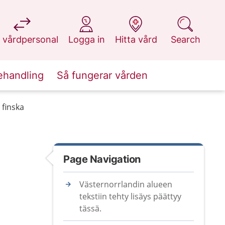
at 1177.se
at 1177.se
at 1177.se
at 1177.se
 vårdpersonal
Logga in
Hitta vård
Search
ehandling
Så fungerar vården
 finska
Page Navigation
Västernorrlandin alueen
tekstiin tehty lisäys päättyy
tässä.