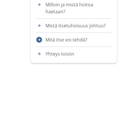
Milloin ja mistä hoitoa
haetaan?
Mistä itsetuhoisuus johtuu?
Mitä itse voi tehdä?
Yhteys toisiin