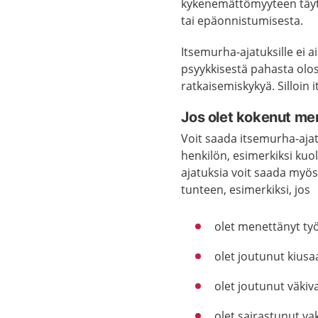
kykenemättömyyteen täytt
tai epäonnistumisesta.
Itsemurha-ajatuksille ei 
psyykkisestä pahasta olos
ratkaisemiskykyä. Silloin
Jos olet kokenut m
Voit saada itsemurha-ajat
henkilön, esimerkiksi ku
ajatuksia voit saada myös,
tunteen, esimerkiksi, jos
olet menettänyt työ
olet joutunut kius
olet joutunut väkiv
olet sairastunut va