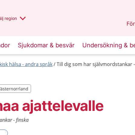
u har valt region
lj
en annan
region
Västernorrland
.
För
ador
Sjukdomar & besvär
Undersökning & b
kisk hälsa - andra språk
Till dig som har självmordstankar -
Västernorrland
Västernorrland
aa ajattelevalle
ankar - finska