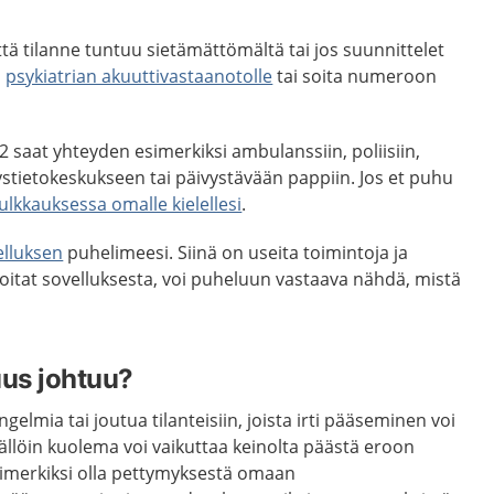
ttä tilanne tuntuu sietämättömältä tai jos suunnittelet
i
psykiatrian akuuttivastaanotolle
tai soita numeroon
saat yhteyden esimerkiksi ambulanssiin, poliisiin,
stietokeskukseen tai päivystävään pappiin. Jos et puhu
ulkkauksessa omalle kielellesi
.
elluksen
puhelimeesi. Siinä on useita toimintoja ja
oitat sovelluksesta, voi puheluun vastaava nähdä, mistä
uus johtuu?
elmia tai joutua tilanteisiin, joista irti pääseminen voi
llöin kuolema voi vaikuttaa keinolta päästä eroon
simerkiksi olla pettymyksestä omaan