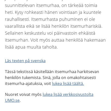
suunnittelevan itsemurhaa, on tärkeää toimia
heti. Kysy rohkeasti hänen vointiaan ja kuuntele
rauhallisesti. Itsemurhasta puhuminen ei ole
vaarallista eikä se lisää henkilön itsemurhariskiä.
Sellainen keskustelu voi päinvastoin ehkäistä
itsemurhan. Voit myös auttaa henkilöä hakemaan
lisää apua muulta taholta.
Läs texten på svenska
Tässä tekstissä käsitellään itsemurhaa harkitsevan
henkilön tukemista. Sinä, jolla on omakohtaisesti
itsemurha-ajatuksia, voit
lukea lisää täältä.
Nuoret voivat myös
lukea lisää verkkosivustolta
UMO.se
.