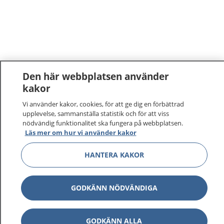
Den här webbplatsen använder
kakor
1177
–
tryggt om din hälsa och vård
Vi använder kakor, cookies, för att ge dig en förbättrad
upplevelse, sammanställa statistik och för att viss
nödvändig funktionalitet ska fungera på webbplatsen.
På 1177.se får du råd om hälsa och information om
Läs mer om hur vi använder kakor
sjukdomar och vilka mottagningar du kan kontakta.
Logga in för att läsa din journal och göra dina
HANTERA KAKOR
vårdärenden. Ring telefonnummer 1177 för
sjukvårdsrådgivning dygnet runt.
1177 ger dig råd när du vill må bättre.
GODKÄNN NÖDVÄNDIGA
GODKÄNN ALLA