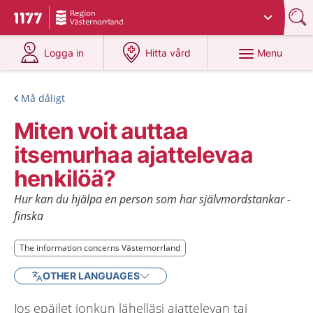
Du har valt region
Västernorrland
.
To start page for 1177
at 1177.se
at 1177.se
Menu
Logga in
Hitta vård
Må dåligt
Miten voit auttaa
itsemurhaa ajattelevaa
henkilöä?
Hur kan du hjälpa en person som har självmordstankar -
finska
The information concerns Västernorrland
The information concerns Västernorrland
OTHER LANGUAGES
Jos epäilet jonkun lähelläsi ajattelevan tai