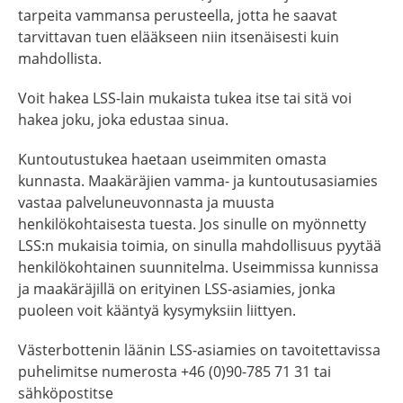
tarpeita vammansa perusteella, jotta he saavat
tarvittavan tuen elääkseen niin itsenäisesti kuin
mahdollista.
Voit hakea LSS-lain mukaista tukea itse tai sitä voi
hakea joku, joka edustaa sinua.
Kuntoutustukea haetaan useimmiten omasta
kunnasta. Maakäräjien vamma- ja kuntoutusasiamies
vastaa palveluneuvonnasta ja muusta
henkilökohtaisesta tuesta. Jos sinulle on myönnetty
LSS:n mukaisia toimia, on sinulla mahdollisuus pyytää
henkilökohtainen suunnitelma. Useimmissa kunnissa
ja maakäräjillä on erityinen LSS-asiamies, jonka
puoleen voit kääntyä kysymyksiin liittyen.
Västerbottenin läänin LSS-asiamies on tavoitettavissa
puhelimitse numerosta +46 (0)90-785 71 31 tai
sähköpostitse