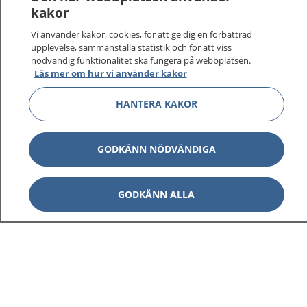
vårdärenden. Ring telefonnummer 1177 för
kakor
sjukvårdsrådgivning dygnet runt.
Vi använder kakor, cookies, för att ge dig en förbättrad
1177 ger dig råd när du vill må bättre.
upplevelse, sammanställa statistik och för att viss
nödvändig funktionalitet ska fungera på webbplatsen.
Läs mer om hur vi använder kakor
HANTERA KAKOR
Show co
1177 på flera språk
GODKÄNN NÖDVÄNDIGA
Show co
Om 1177
GODKÄNN ALLA
Show co
Kontakt
Behandling av personuppgifter
Hantering av kakor