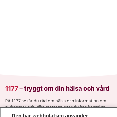
1177
–
tryggt om din hälsa och vård
På 1177.se får du råd om hälsa och information om
sjukdomar och vilka mottagningar du kan kontakta.
Logga in för att läsa din journal och göra dina
Den här webbplatsen använder