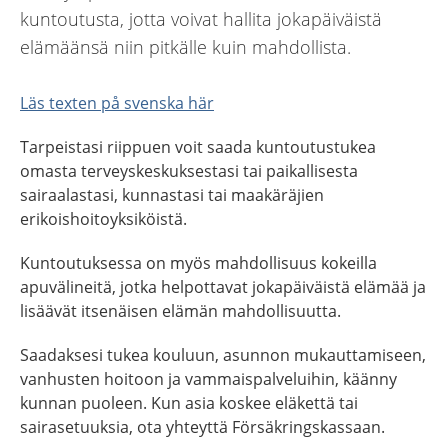
kuntoutusta, jotta voivat hallita jokapäiväistä
elämäänsä niin pitkälle kuin mahdollista.
Läs texten på svenska här
Tarpeistasi riippuen voit saada kuntoutustukea
omasta terveyskeskuksestasi tai paikallisesta
sairaalastasi, kunnastasi tai maakäräjien
erikoishoitoyksiköistä.
Kuntoutuksessa on myös mahdollisuus kokeilla
apuvälineitä, jotka helpottavat jokapäiväistä elämää ja
lisäävät itsenäisen elämän mahdollisuutta.
Saadaksesi tukea kouluun, asunnon mukauttamiseen,
vanhusten hoitoon ja vammaispalveluihin, käänny
kunnan puoleen. Kun asia koskee eläkettä tai
sairasetuuksia, ota yhteyttä Försäkringskassaan.