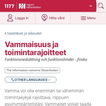
Du har valt region
Västerbotten
.
To start page for 1177
at 1177.se
at 1177.se
Menu
Logga in
Hitta vård
Säädökset ja oikeudet
Vammaisuus ja
toimintarajoitteet
Funktionsnedsättning och funktionshinder - finska
The information concerns Västerbotten
The information concerns Västerbotten
OTHER LANGUAGES
Vamma voi olla enemmän tai vähemmän
toimintakykyä rajoittava, riippuen
asuinympäristöstäsi. Vammaiset voivat saada