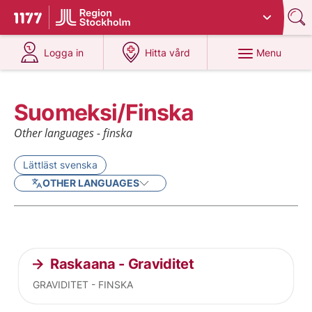
Du har valt region
Stockholms län
.
To start page for 1177
at 1177.se
at 1177.se
Menu
Logga in
Hitta vård
Suomeksi/Finska
Other languages - finska
Lättläst svenska
OTHER LANGUAGES
Current articles
Raskaana - Graviditet
GRAVIDITET - FINSKA