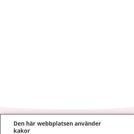
1177
–
tryggt om din hälsa och vård
Den här webbplatsen använder
kakor