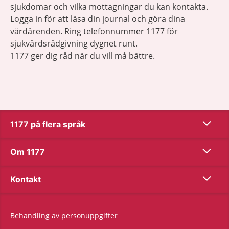
sjukdomar och vilka mottagningar du kan kontakta.
Logga in för att läsa din journal och göra dina
vårdärenden. Ring telefonnummer 1177 för
sjukvårdsrådgivning dygnet runt.
1177 ger dig råd när du vill må bättre.
Show co
1177 på flera språk
Show co
Om 1177
Show co
Kontakt
Behandling av personuppgifter