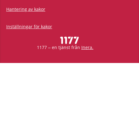
Hantering av kakor
Inställningar för kakor
1177 – en tjänst från
Inera.