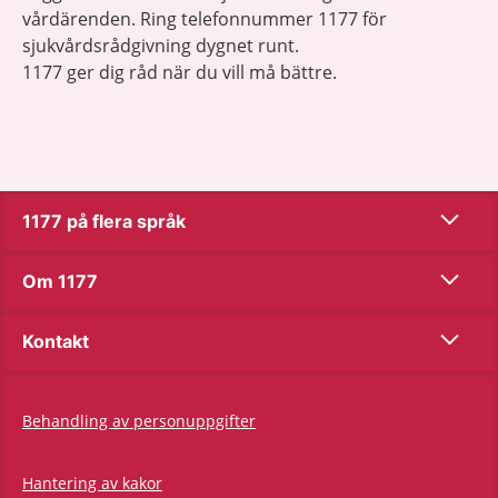
vårdärenden. Ring telefonnummer 1177 för
sjukvårdsrådgivning dygnet runt.
1177 ger dig råd när du vill må bättre.
Show co
1177 på flera språk
Show co
Om 1177
Show co
Kontakt
Behandling av personuppgifter
Hantering av kakor