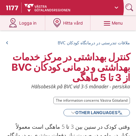
Du har valt region
Västra Götaland
.
To start page for 1177
at 1177.se
at 1177.se
Menu
Logga in
Hitta vård
ملاقات تندرستی در درمانگاه کودکان BVC
کنترل بهداشتی در مرکز خدمات
بهداشتی و درمانی کودکان BVC
از 3 تا 5 ماهگی
Hälsobesök på BVC vid 3-5 månader - persiska
The information concerns Västra Götaland
OTHER LANGUAGES
وقتی کودک در سنین بین 3 تا 5 ماهگی است معمولاً
یکبار در ماه و در صورت نیاز دفعات بیشتری به درمانگاه