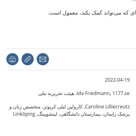
ای که می‌تواند کمک بکند، معمول است.
page
Share with a friend
Copy link
2022-04-19
1177.se، هیئت تحریریه ملی
Friedmann,
Ida
Lilliecreutz,
Caroline
کارولین لیلی کریوتز، متخصص زنان و
پزشک زایمان، بیمارستان دانشگاهی، لینشوپینگ,
Linköping