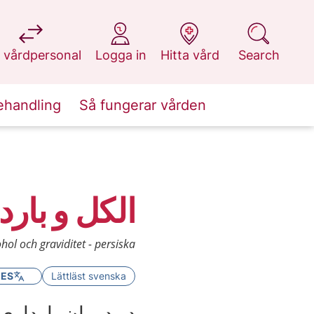
at 1177.se
at 1177.se
at 1177.se
at 1177.se
 vårdpersonal
Logga in
Hitta vård
Search
ehandling
Så fungerar vården
الکل و بارد
hol och graviditet - persiska
GES
Lättläst svenska
در دوران بارداری