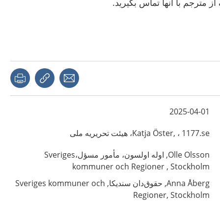
ز مترجم با آنها تماس بگیرید.
page
Share with a friend
Copy link
2025-04-01
، 1177.se، هیئت تحریریه ملی
Öster,
Katja
Olsson,
Olle
اوله اولسون، مأمور مسؤل،Sveriges
kommuner och Regioner ,
Stockholm
Åberg,
Anna
حقوق‌دان سندیکا,
Sveriges kommuner och
Regioner,
Stockholm