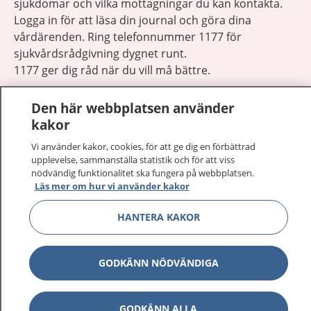
sjukdomar och vilka mottagningar du kan kontakta.
Logga in för att läsa din journal och göra dina
vårdärenden. Ring telefonnummer 1177 för
sjukvårdsrådgivning dygnet runt.
1177 ger dig råd när du vill må bättre.
Den här webbplatsen använder
kakor
Vi använder kakor, cookies, för att ge dig en förbättrad
Show co
upplevelse, sammanställa statistik och för att viss
1177 på flera språk
nödvändig funktionalitet ska fungera på webbplatsen.
Läs mer om hur vi använder kakor
Show co
Om 1177
HANTERA KAKOR
Show co
Kontakt
GODKÄNN NÖDVÄNDIGA
Behandling av personuppgifter
GODKÄNN ALLA