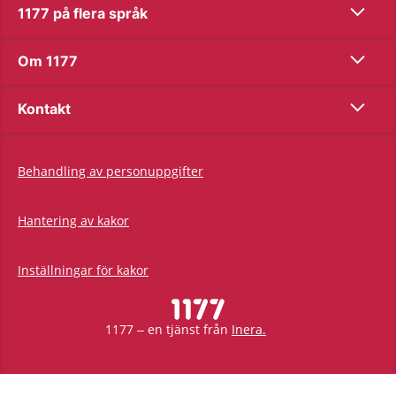
Show co
1177 på flera språk
Show co
Om 1177
Show co
Kontakt
Behandling av personuppgifter
Hantering av kakor
Inställningar för kakor
1177 – en tjänst från
Inera.