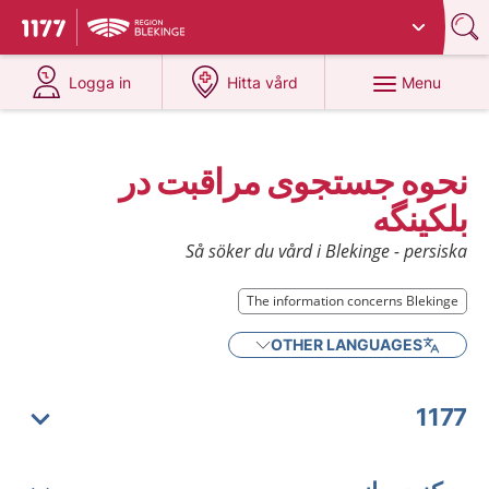
Du har valt region
Blekinge
.
To start page for 1177
at 1177.se
at 1177.se
Menu
Logga in
Hitta vård
نحوه جستجوی مراقبت در
بلکینگه
Så söker du vård i Blekinge - persiska
The information concerns Blekinge
OTHER LANGUAGES
1177