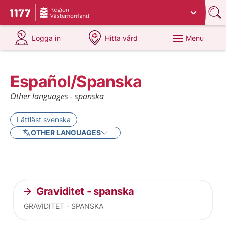
Du har valt region
Västernorrland
.
To start page for 1177
at 1177.se
at 1177.se
Menu
Logga in
Hitta vård
Español/Spanska
Other languages - spanska
Lättläst svenska
OTHER LANGUAGES
Current articles
Graviditet - spanska
GRAVIDITET - SPANSKA