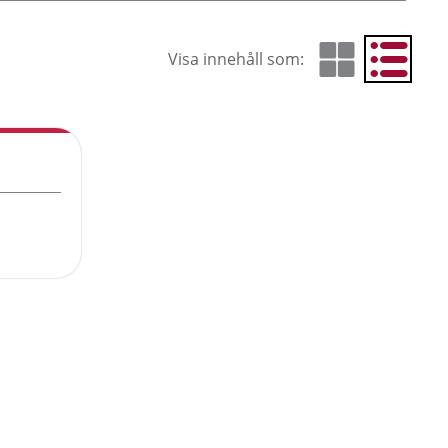
Visa innehåll som:
Visa som rutnät
Visa som 
Cur