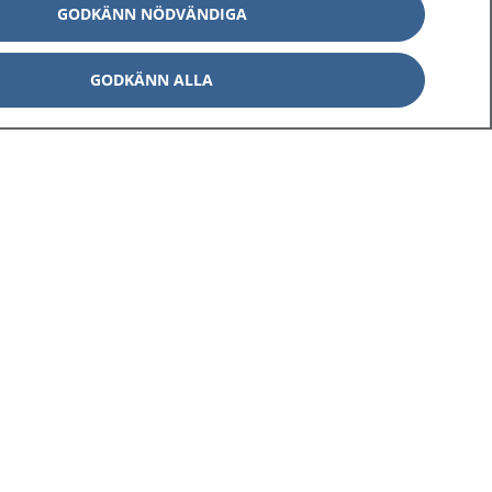
GODKÄNN NÖDVÄNDIGA
GODKÄNN ALLA
Om 1177
Kontakt
E-tjänster
Press
Aktuellt
Digital tillgänglighet
Inställningar för kakor
av personuppgifter
Hantering av kakor