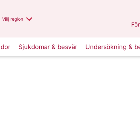
Du har valt region
Välj
en annan
region
Stockholms län
.
För
ador
Sjukdomar & besvär
Undersökning & b