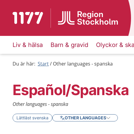
To start page for 1177
Liv & hälsa
Barn & gravid
Olyckor & sk
Du är här:
Start
Other languages - spanska
Español/Spanska
Other languages - spanska
Lättläst svenska
OTHER LANGUAGES