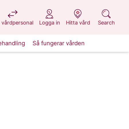
at 1177.se
at 1177.se
at 1177.se
at 1177.se
 vårdpersonal
Logga in
Hitta vård
Search
ehandling
Så fungerar vården