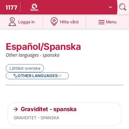
Du har valt region
Skåne
.
To start page for 1177
at 1177.se
at 1177.se
Menu
Logga in
Hitta vård
Español/Spanska
Other languages - spanska
Lättläst svenska
OTHER LANGUAGES
Current articles
Graviditet - spanska
GRAVIDITET - SPANSKA