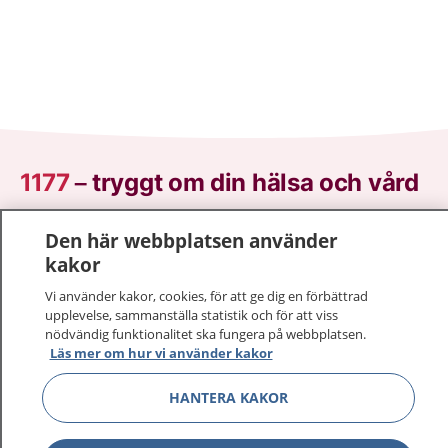
1177
–
tryggt om din hälsa och vård
På 1177.se får du råd om hälsa och information om
Den här webbplatsen använder
sjukdomar och vilka mottagningar du kan kontakta.
kakor
Logga in för att läsa din journal och göra dina
Vi använder kakor, cookies, för att ge dig en förbättrad
vårdärenden. Ring telefonnummer 1177 för
upplevelse, sammanställa statistik och för att viss
sjukvårdsrådgivning dygnet runt.
nödvändig funktionalitet ska fungera på webbplatsen.
1177 ger dig råd när du vill må bättre.
Läs mer om hur vi använder kakor
HANTERA KAKOR