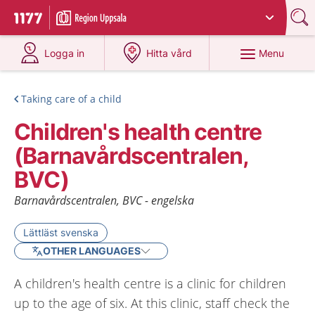
Du har valt region
Uppsala län
.
To start page for 1177
at 1177.se
at 1177.se
Menu
Logga in
Hitta vård
Taking care of a child
Children's health centre
(Barnavårdscentralen,
BVC)
Barnavårdscentralen, BVC - engelska
Lättläst svenska
OTHER LANGUAGES
A children's health centre is a clinic for children
up to the age of six. At this clinic, staff check the