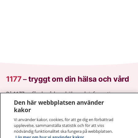
1177
–
tryggt om din hälsa och vård
På 1177.se får du råd om hälsa och information om
sjukdomar och vilka mottagningar du kan kontakta.
Den här webbplatsen använder
Logga in för att läsa din journal och göra dina
kakor
vårdärenden. Ring telefonnummer 1177 för
Vi använder kakor, cookies, för att ge dig en förbättrad
sjukvårdsrådgivning dygnet runt.
upplevelse, sammanställa statistik och för att viss
1177 ger dig råd när du vill må bättre.
nödvändig funktionalitet ska fungera på webbplatsen.
Läs mer om hur vi använder kakor