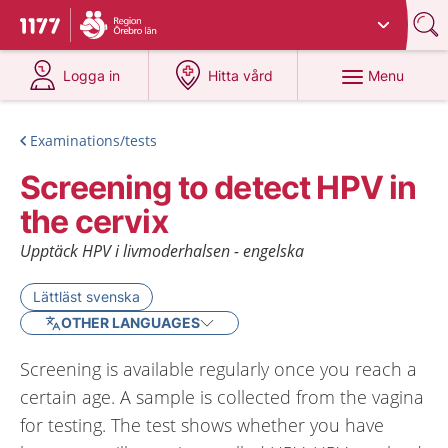
Du har valt region
Örebro län
.
To start page for 1177
at 1177.se
at 1177.se
Menu
Logga in
Hitta vård
Examinations/tests
Screening to detect HPV in
the cervix
Upptäck HPV i livmoderhalsen - engelska
Lättläst svenska
OTHER LANGUAGES
Screening is available regularly once you reach a
certain age. A sample is collected from the vagina
for testing. The test shows whether you have