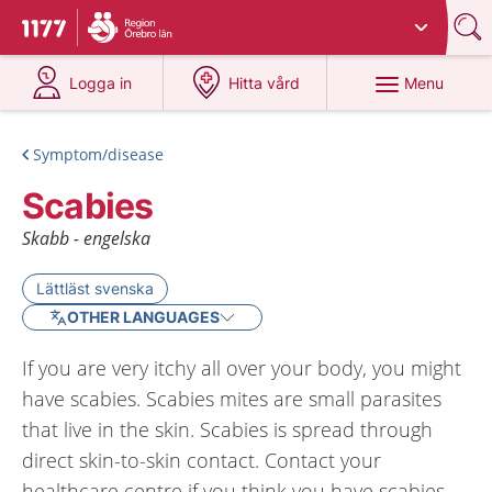
Du har valt region
Örebro län
.
To start page for 1177
at 1177.se
at 1177.se
Menu
Logga in
Hitta vård
Symptom/disease
Scabies
Skabb - engelska
Lättläst svenska
OTHER LANGUAGES
If you are very itchy all over your body, you might
have scabies. Scabies mites are small parasites
that live in the skin. Scabies is spread through
direct skin-to-skin contact. Contact your
healthcare centre if you think you have scabies.