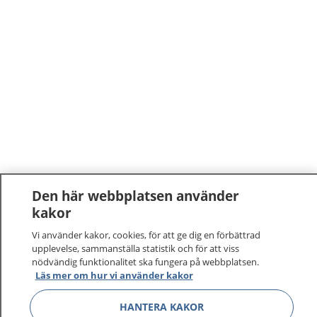
Den här webbplatsen använder
kakor
1177
–
tryggt om din hälsa och vård
Vi använder kakor, cookies, för att ge dig en förbättrad
På 1177.se får du råd om hälsa och information om
upplevelse, sammanställa statistik och för att viss
nödvändig funktionalitet ska fungera på webbplatsen.
sjukdomar och vilka mottagningar du kan kontakta.
Läs mer om hur vi använder kakor
Logga in för att läsa din journal och göra dina
vårdärenden. Ring telefonnummer 1177 för
HANTERA KAKOR
sjukvårdsrådgivning dygnet runt.