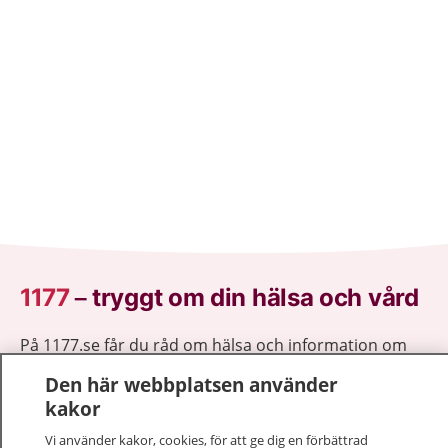
1177
–
tryggt om din hälsa och vård
På 1177.se får du råd om hälsa och information om
sjukdomar och vilka mottagningar du kan kontakta.
Den här webbplatsen använder
Logga in för att läsa din journal och göra dina
kakor
vårdärenden. Ring telefonnummer 1177 för
sjukvårdsrådgivning dygnet runt.
Vi använder kakor, cookies, för att ge dig en förbättrad