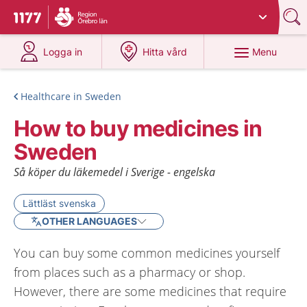
Du har valt region
Örebro län
.
To start page for 1177
at 1177.se
at 1177.se
Menu
Logga in
Hitta vård
Healthcare in Sweden
How to buy medicines in
Sweden
Så köper du läkemedel i Sverige - engelska
Lättläst svenska
OTHER LANGUAGES
You can buy some common medicines yourself
from places such as a pharmacy or shop.
However, there are some medicines that require