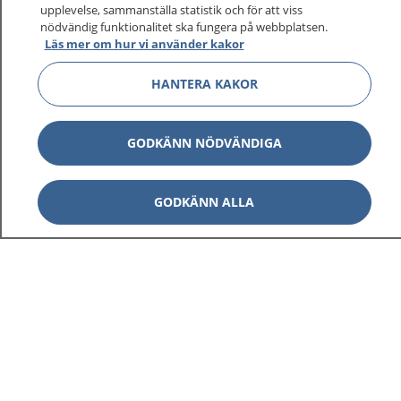
upplevelse, sammanställa statistik och för att viss
1177 ger dig råd när du vill må bättre.
nödvändig funktionalitet ska fungera på webbplatsen.
Läs mer om hur vi använder kakor
HANTERA KAKOR
Show co
1177 på flera språk
GODKÄNN NÖDVÄNDIGA
Show co
Om 1177
GODKÄNN ALLA
Show co
Kontakt
Behandling av personuppgifter
Hantering av kakor
Inställningar för kakor