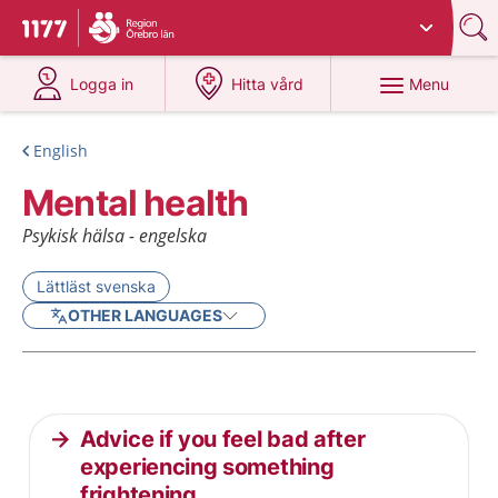
Du har valt region
Örebro län
.
To start page for 1177
at 1177.se
at 1177.se
Menu
Logga in
Hitta vård
English
Mental health
Psykisk hälsa - engelska
Lättläst svenska
OTHER LANGUAGES
Current articles
Advice if you feel bad after
experiencing something
frightening