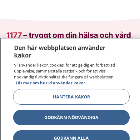
1177
–
tryggt om din hälsa och vård
Den här webbplatsen använder
På 1177.se får du råd om hälsa och information om
kakor
sjukdomar och vilka mottagningar du kan kontakta.
Logga in för att läsa din journal och göra dina
Vi använder kakor, cookies, för att ge dig en förbättrad
upplevelse, sammanställa statistik och för att viss
vårdärenden. Ring telefonnummer 1177 för
nödvändig funktionalitet ska fungera på webbplatsen.
sjukvårdsrådgivning dygnet runt.
Läs mer om hur vi använder kakor
1177 ger dig råd när du vill må bättre.
HANTERA KAKOR
GODKÄNN NÖDVÄNDIGA
Show co
1177 på flera språk
GODKÄNN ALLA