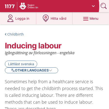
Du har valt region
Örebro län
.
To start page for 1177
at 1177.se
at 1177.se
Menu
Logga in
Hitta vård
Childbirth
Inducing labour
Igångsättning av förlossningen - engelska
Lättläst svenska
OTHER LANGUAGES
Sometimes help from a healthcare service is
needed to get the childbirth process started. This
is called inducing labour. There are different
methods that can be used to induce labour.
These are described here.