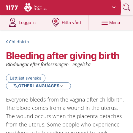
Du har valt region
Örebro län
.
To start page for 1177
at 1177.se
at 1177.se
Menu
Logga in
Hitta vård
Childbirth
Bleeding after giving birth
Blödningar efter förlossningen - engelska
Lättläst svenska
OTHER LANGUAGES
Everyone bleeds from the vagina after childbirth.
The blood comes from a wound in the uterus.
The wound occurs when the placenta detaches
from the uterus. Some people who experience
problems with bleeding may need to seek