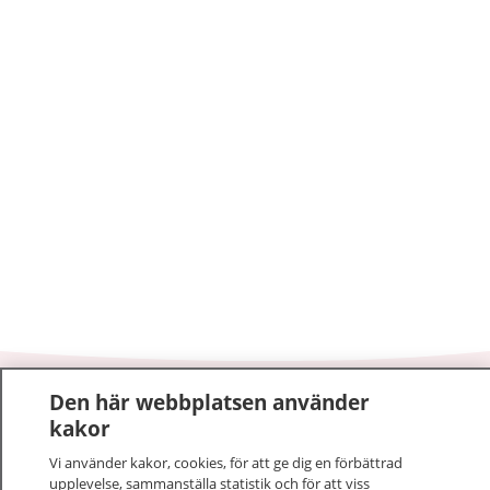
Den här webbplatsen använder
1177
–
tryggt om din hälsa och vård
kakor
På 1177.se får du råd om hälsa och information om
Vi använder kakor, cookies, för att ge dig en förbättrad
upplevelse, sammanställa statistik och för att viss
sjukdomar och vilka mottagningar du kan kontakta.