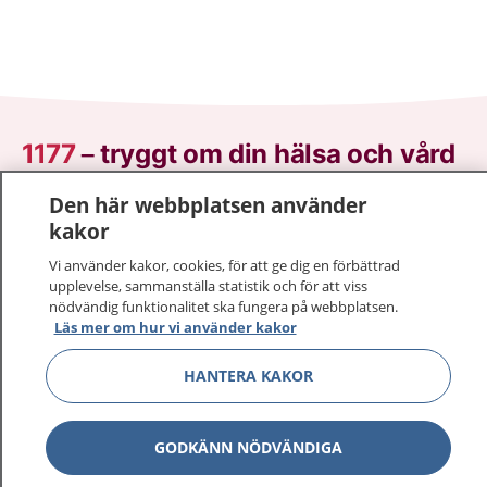
1177
–
tryggt om din hälsa och vård
Den här webbplatsen använder
På 1177.se får du råd om hälsa och information om
kakor
sjukdomar och vilka mottagningar du kan kontakta.
Logga in för att läsa din journal och göra dina
Vi använder kakor, cookies, för att ge dig en förbättrad
vårdärenden. Ring telefonnummer 1177 för
upplevelse, sammanställa statistik och för att viss
nödvändig funktionalitet ska fungera på webbplatsen.
sjukvårdsrådgivning dygnet runt.
Läs mer om hur vi använder kakor
1177 ger dig råd när du vill må bättre.
HANTERA KAKOR
GODKÄNN NÖDVÄNDIGA
Show co
1177 på flera språk