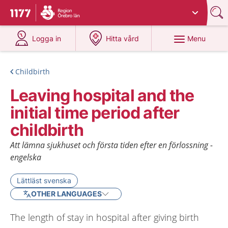
Du har valt region
Örebro län
.
To start page for 1177
at 1177.se
at 1177.se
Menu
Logga in
Hitta vård
Childbirth
Leaving hospital and the
initial time period after
childbirth
Att lämna sjukhuset och första tiden efter en förlossning -
engelska
Lättläst svenska
OTHER LANGUAGES
The length of stay in hospital after giving birth