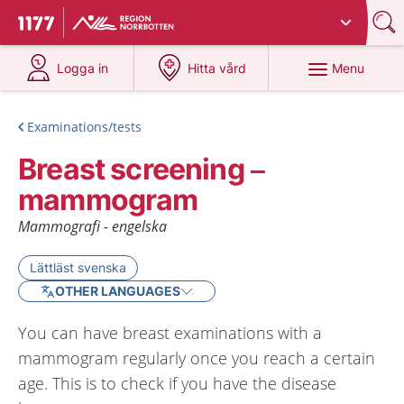
Du har valt region
Norrbotten
.
To start page for 1177
at 1177.se
at 1177.se
Menu
Logga in
Hitta vård
Examinations/tests
Breast screening –
mammogram
Mammografi - engelska
Lättläst svenska
OTHER LANGUAGES
You can have breast examinations with a
mammogram regularly once you reach a certain
age. This is to check if you have the disease