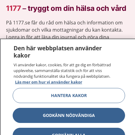
1177
–
tryggt om din hälsa och vård
På 1177.se får du råd om hälsa och information om
sjukdomar och vilka mottagningar du kan kontakta.
Logga in för att läsa din journal och göra dina
vårdärenden. Ring telefonnummer 1177 för
Den här webbplatsen använder
sjukvårdsrådgivning dygnet runt.
kakor
1177 ger dig råd när du vill må bättre.
Vi använder kakor, cookies, för att ge dig en förbättrad
upplevelse, sammanställa statistik och för att viss
nödvändig funktionalitet ska fungera på webbplatsen.
Läs mer om hur vi använder kakor
HANTERA KAKOR
Show co
1177 på flera språk
Show co
Om 1177
GODKÄNN NÖDVÄNDIGA
Show co
Kontakt